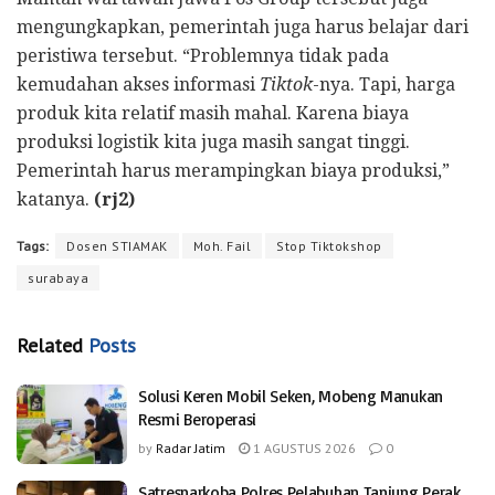
mengungkapkan, pemerintah juga harus belajar dari
peristiwa tersebut. “Problemnya tidak pada
kemudahan akses informasi
Tiktok
-nya. Tapi, harga
produk kita relatif masih mahal. Karena biaya
produksi logistik kita juga masih sangat tinggi.
Pemerintah harus merampingkan biaya produksi,”
katanya.
(rj2)
Tags:
Dosen STIAMAK
Moh. Fail
Stop Tiktokshop
surabaya
Related
Posts
Solusi Keren Mobil Seken, Mobeng Manukan
Resmi Beroperasi
by
Radar Jatim
1 AGUSTUS 2026
0
Satresnarkoba Polres Pelabuhan Tanjung Perak