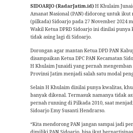
SIDOARJO (RadarJatim.id)
H Khulaim Junaid
Amanat Nasional (PAN) didorong untuk ikut 
(pilkada) Sidoarjo pada 27 November 2024 
Wakil Ketua DPRD Sidoarjo ini dinilai punya
tidak asing lagi di Sidoarjo.
Dorongan agar mantan Ketua DPD PAN Kabupat
disampaikan Ketua DPC PAN Kecamatan Sidoar
H Khulaim Junaidi yang pernah mengemban m
Provinsi Jatim menjadi salah satu modal pen
Selain H Khulaim dinilai punya kwalitas, kh
banyak dikenal. Termasuk namanya tidak as
pernah running di Pilkada 2010, saat menjad
Sidoarjo Emy Susanti Hendrarso.
“Kita mendorong PAN jangan sampai jadi pen
dimiliki PAN Sidoarjo, bisa ikut berpartisipa