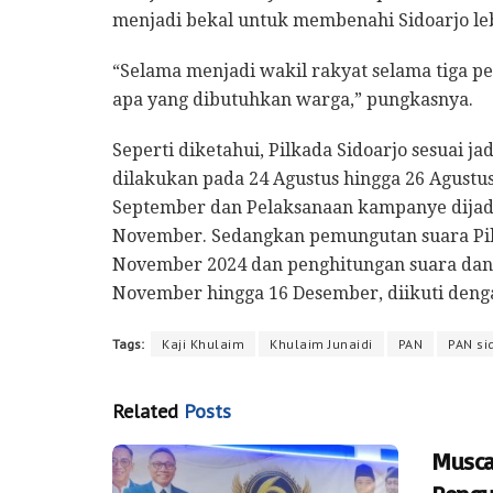
menjadi bekal untuk membenahi Sidoarjo leb
“Selama menjadi wakil rakyat selama tiga p
apa yang dibutuhkan warga,” pungkasnya.
Seperti diketahui, Pilkada Sidoarjo sesuai
dilakukan pada 24 Agustus hingga 26 Agustu
September dan Pelaksanaan kampanye dijad
November. Sedangkan pemungutan suara Pil
November 2024 dan penghitungan suara dan r
November hingga 16 Desember, diikuti denga
Tags:
Kaji Khulaim
Khulaim Junaidi
PAN
PAN si
Related
Posts
Musca