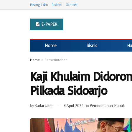
Pasang Iklan
Redaksi
Contact
E-PAPER
Home
Bisnis
Hu
Home
Pemerintahan
Kaji Khulaim Didoron
Pilkada Sidoarjo
by
Radar Jatim
8 April 2024
in
Pemerintahan
,
Politik