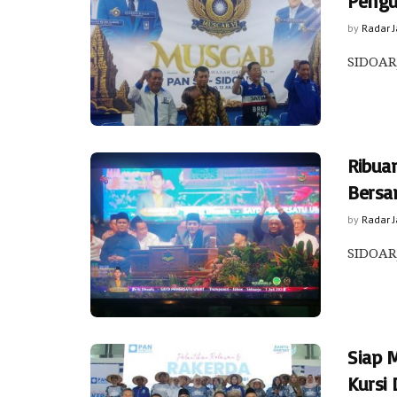
Pengu
by
Radar 
SIDOARJ
Ribua
Bersa
by
Radar 
SIDOARJ
Siap 
Kursi