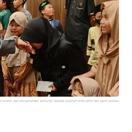
m Junaidi saat menyerahkan santunan kepada puluhan anak yatim dan panti asuhan