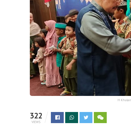
H Khulai
322
VIEWS