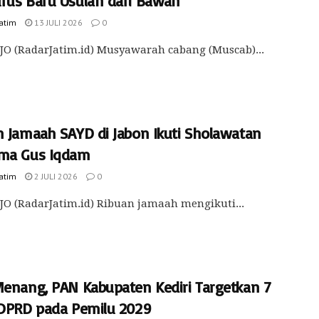
rus Baru Usulan dari Bawah
Jatim
13 JULI 2026
0
O (RadarJatim.id) Musyawarah cabang (Muscab)...
n Jamaah SAYD di Jabon Ikuti Sholawatan
ma Gus Iqdam
Jatim
2 JULI 2026
0
O (RadarJatim.id) Ribuan jamaah mengikuti...
Menang, PAN Kabupaten Kediri Targetkan 7
 DPRD pada Pemilu 2029