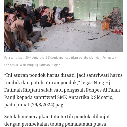
Para santriwati SMK Antartika 2 Sidoarjo mendapatkan pembekalan dari Pemgasuk
Ponpes Al Falah Panji, Hj Fatimah Rifqiani.
“Ini aturan pondok harus ditaati. Jadi santriwati harus
tunduk dan patuh aturan pondok,” tegas Ning Hj
Fatimah Rifqiani salah satu pengasuh Ponpes Al Falah
Panji kepada santriwati SMK Antartika 2 Sidoarjo,
pada Jumat (29/3/2024) pagi.
Setelah menerapkan tata tertib pondok, dilanjut
dengan pembekalan tetang pemahaman puasa