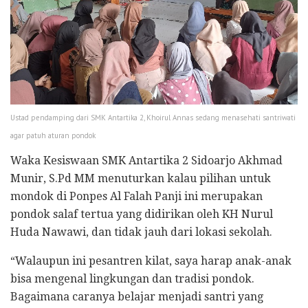
Ustad pendamping dari SMK Antartika 2, Khoirul Annas sedang menasehati santriwati
agar patuh aturan pondok
Waka Kesiswaan SMK Antartika 2 Sidoarjo Akhmad
Munir, S.Pd MM menuturkan kalau pilihan untuk
mondok di Ponpes Al Falah Panji ini merupakan
pondok salaf tertua yang didirikan oleh KH Nurul
Huda Nawawi, dan tidak jauh dari lokasi sekolah.
“Walaupun ini pesantren kilat, saya harap anak-anak
bisa mengenal lingkungan dan tradisi pondok.
Bagaimana caranya belajar menjadi santri yang