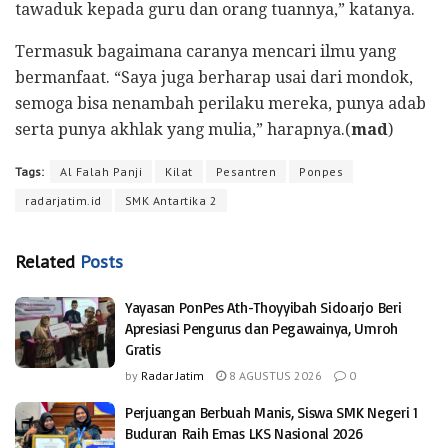
tawaduk kepada guru dan orang tuannya,” katanya.
Termasuk bagaimana caranya mencari ilmu yang
bermanfaat. “Saya juga berharap usai dari mondok,
semoga bisa nenambah perilaku mereka, punya adab
serta punya akhlak yang mulia,” harapnya.(
mad
)
Tags:
Al Falah Panji
Kilat
Pesantren
Ponpes
radarjatim.id
SMK Antartika 2
Related
Posts
Yayasan PonPes Ath-Thoyyibah Sidoarjo Beri
Apresiasi Pengurus dan Pegawainya, Umroh
Gratis
by
Radar Jatim
8 AGUSTUS 2026
0
Perjuangan Berbuah Manis, Siswa SMK Negeri 1
Buduran Raih Emas LKS Nasional 2026