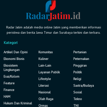
Radar Jatim adalah media online Jatim yang memberikan informasi
peristiwa dan berita Jawa Timur dan Surabaya terkini dan terbaru.
Kategori
Artikel Dan Opini
Komunitas
Pertanian
Ekonomi Bisnis
Kuliner
Peternakan
Ekosistem
Lain-Lain
Pinggiran
Lingkungan
Layanan Publik
Politik
Esai/Kolom
Lifestyle
Religi
Feature
Literasi
Sastra/Budaya
Finance
Nasional
Sosial
HAM
Olah Raga
Tekno
Hukum Dan Kriminal
Ormas
TNI