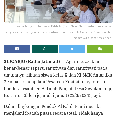
Ketua Pengasuh Ponpes Al Falah Panji KH Abdul Khobir sedang memberikan
penjelasan dan pengarahan pada Santriwan-santriwati SMK Antartika 2 saat ziarah di
makam Aulia Desa Siwalanpanji
SIDOARJO (RadarJatim.id)
— Agar merasakan
benar-benar seperti santriwan dan santriwati pada
umumnya, ribuan siswa kelas X dan XI SMK Antartika
2 Sidoarjo menjalani Pesatren Kilat atau nyantri di
Pondok Pesantren Al Falah Panji di Desa Siwalanpanji,
Buduran, Sidoarjo, mulai Jumat (29/3/2024) pagi.
Dalam lingkungan Pondok Al Falah Panji mereka
menjalani ibadah puasa secara total. Tidak hanya