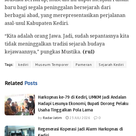
baru bagi segala peninggalan bersejarah dari
berbagai abad, yang merepresentasikan perjalanan
asal-usul Kabupaten Kediri.
“Kita adalah orang Jawa. Jadi, sudah sepantasnya kita
tidak meninggalkan tradisi sejarah budaya
kejawaannya,” pungkas Mustika.
(rul)
Tags:
kediri
Museum Temporer
Pameran
Sejarah Kediri
Related
Posts
Harkopnas ke-79 di Kediri, UMKM Jadi Andalan
Hadapi Lesunya Ekonomi, Bupati Dorong Pelaku
Usaha Tinggalkan Pola Lama
by
Radar Jatim
23 JULI 2026
0
Regenerasi Koperasi Jadi Alarm Harkopnas di
Kediri