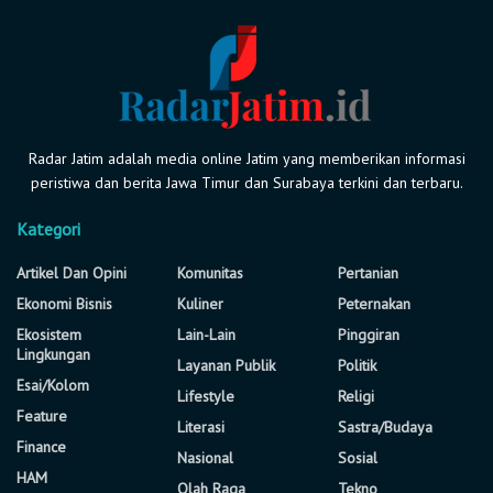
Radar Jatim adalah media online Jatim yang memberikan informasi
peristiwa dan berita Jawa Timur dan Surabaya terkini dan terbaru.
Kategori
Artikel Dan Opini
Komunitas
Pertanian
Ekonomi Bisnis
Kuliner
Peternakan
Ekosistem
Lain-Lain
Pinggiran
Lingkungan
Layanan Publik
Politik
Esai/Kolom
Lifestyle
Religi
Feature
Literasi
Sastra/Budaya
Finance
Nasional
Sosial
HAM
Olah Raga
Tekno