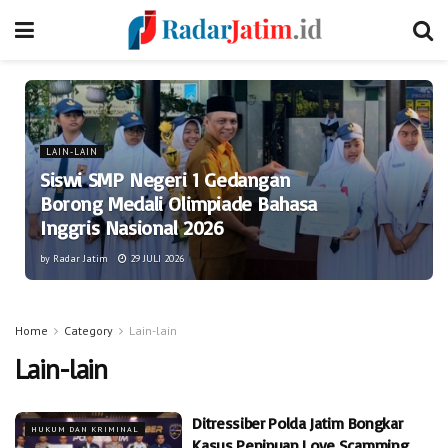
LAIN-LAIN
Siswi SMP Negeri 1 Gedangan
Borong Medali Olimpiade Bahasa
Inggris Nasional 2026
by
Radar Jatim
29 JULI 2026
Home
Category
Lain-lain
Lain-lain
Ditressiber Polda Jatim Bongkar
HUKUM DAN KRIMINAL
Kasus Penipuan Love Scamming