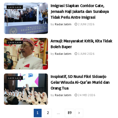
Imigrasi Siapkan Corridor Gate,
LAIN-LAIN
Jemaah Haji Jakarta dan Surabaya
Tidak Perlu Antre Imigrasi
by
Radar Jatim
2 JUNI 2026
Armuji: Masyarakat Kritik, Kita Tidak
LAIN-LAIN
Boleh Baper
by
Radar Jatim
1 JUNI 2026
Inspiratif, SD Nurul Fikri Sidoarjo
LAIN-LAIN
Gelar Wisuda Al-Qur’an Murid dan
Orang Tua
by
Radar Jatim
24 MEI 2026
1
2
…
89