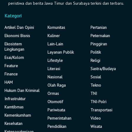
peristiwa dan berita Jawa Timur dan Surabaya terkini dan terbaru.
Kategori
Artikel Dan Opini
Komunitas
Pertanian
Ekonomi Bisnis
Kuliner
Peternakan
Ekosistem
Lain-Lain
Pinggiran
Lingkungan
Layanan Publik
Politik
Esai/Kolom
Lifestyle
Religi
Feature
Literasi
Sastra/Budaya
Finance
Nasional
Sosial
HAM
Olah Raga
Tekno
Hukum Dan Kriminal
Ormas
TNI
Infrastruktur
Otomotif
TNI-Polri
Kamtibmas
Pariwisata
Transportasi
Kemenkumham
Pemerintahan
Video
Kesehatan
Pendidikan
Wisata
Ketenagakerjaan