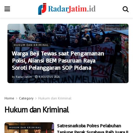
HUKUM DAN KRIMINAL
Warga Beji Tewas saat Pengamanan
Polisi, Aliansi BEM Pasuruan Raya
Soroti Pelanggaran SOP Pidana
by
Radar Jatim
4 AGUSTUS 2026
Home
Category
Hukum dan Kriminal
Hukum dan Kriminal
Satresnarkoba Polres Pelabuhan
HUKUM DAN KRIMINAL
Tanjung Perak Surabaya Raih Juara II