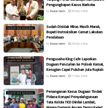
Pengungkapan Kasus Narkoba
by
Radar Jatim
30 JULI 2026
Sudah Disidak Miras Masih Marak,
HUKUM DAN KRIMINAL
Bupati Instruksikan Camat Lakukan
Pendataan
by
Radar Jatim
28 JULI 2026
Pengusaha King Cafe Laporkan
HUKUM DAN KRIMINAL
Dugaan Pencurian ke Polsek Kamal,
Kerugian Capai Puluhan Juta Rupiah
by
Radar Jatim
27 JULI 2026
Penanganan Kasus Dugaan Tindak
HUKUM DAN KRIMINAL
Pidana Korupsi Penyalahgunaan
Tata Kelola TKD Dinilai Lambat,
Warga Damarsi Ancam Demo Kejari