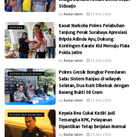
Sidoarjo
by
Radar Jatim
24 JULI 2026
Kasat Narkoba Polres Pelabuhan
FEATURE
Tanjung Perak Surabaya Apresiasi
Bripda Adinda Ayu, Dukung
Kontingen Karate Kid Menuju Piala
Polda Jatim
by
Radar Jatim
24 JULI 2026
Polres Gresik Bongkar Peredaran
HUKUM DAN KRIMINAL
Sabu Sistem Ranjau di wilayah
Selatan, Dua Kurir Dibekuk dengan
Barang Bukti 38 Gram
by
Radar Jatim
23 JULI 2026
Kepala Bea Cukai Kediri Jadi
HUKUM DAN KRIMINAL
Tersangka KPK, Pelayanan
Dipastikan Tetap Berjalan Normal
by
Radar Jatim
23 JULI 2026