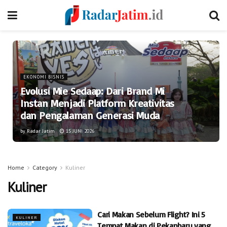
EKONOMI BISNIS
Evolusi Mie Sedaap: Dari Brand Mi
Instan Menjadi Platform Kreativitas
dan Pengalaman Generasi Muda
by
Radar Jatim
15 JUNI 2026
Home
Category
Kuliner
Kuliner
Cari Makan Sebelum Flight? Ini 5
KULINER
Tempat Makan di Pekanbaru yang