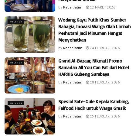
by
Radar Jatim
12 MARET 2026
Wedang Kayu Putih Khas Sumber
KULINER
Bahagia, Inovasi Warga Olah Limbah
Perhutani Jadi Minuman Hangat
Menyehatkan
by
Radar Jatim
24 FEBRUARI 2026
Grand Al-Bazaar, Nikmati Promo
KULINER
Ramadan All You Can Eat dari Hotel
HARRIS Gubeng Surabaya
by
Radar Jatim
18 FEBRUARI 2026
Spesial Sate-Gule Kepala Kambing,
KULINER
Faifood Hadir untuk Warga Gresik
by
Radar Jatim
15 FEBRUARI 2026