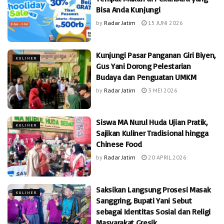
Bisa Anda Kunjungi
by
Radar Jatim
15 JUNI 2026
Kunjungi Pasar Panganan Giri Biyen,
KULINER
Gus Yani Dorong Pelestarian
Budaya dan Penguatan UMKM
by
Radar Jatim
3 MEI 2026
Siswa MA Nurul Huda Ujian Pratik,
KULINER
Sajikan Kuliner Tradisional hingga
Chinese Food
by
Radar Jatim
20 APRIL 2026
Saksikan Langsung Prosesi Masak
KULINER
Sanggring, Bupati Yani Sebut
sebagai Identitas Sosial dan Religi
Masyarakat Gresik