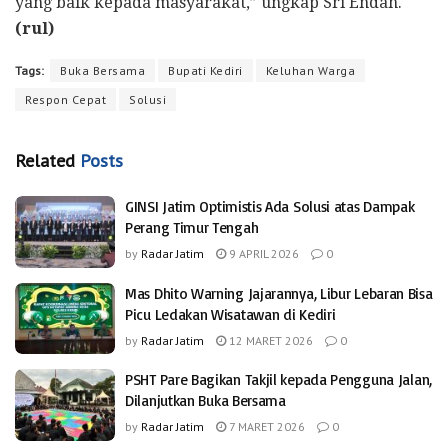
yang baik kepada masyarakat,” ungkap Sri Endah.
(rul)
Tags:
Buka Bersama
Bupati Kediri
Keluhan Warga
Respon Cepat
Solusi
Related
Posts
GINSI Jatim Optimistis Ada Solusi atas Dampak
Perang Timur Tengah
by
Radar Jatim
9 APRIL 2026
0
Mas Dhito Warning Jajarannya, Libur Lebaran Bisa
Picu Ledakan Wisatawan di Kediri
by
Radar Jatim
12 MARET 2026
0
PSHT Pare Bagikan Takjil kepada Pengguna Jalan,
Dilanjutkan Buka Bersama
by
Radar Jatim
7 MARET 2026
0