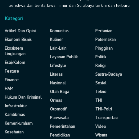
peristiwa dan berita Jawa Timur dan Surabaya terkini dan terbaru.
Kategori
Artikel Dan Opini
Komunitas
Pertanian
Ekonomi Bisnis
Kuliner
Peternakan
Ekosistem
Lain-Lain
Pinggiran
Lingkungan
Layanan Publik
Politik
Esai/Kolom
Lifestyle
Religi
Feature
Literasi
Sastra/Budaya
Finance
Nasional
Sosial
HAM
Olah Raga
Tekno
Hukum Dan Kriminal
Ormas
TNI
Infrastruktur
Otomotif
TNI-Polri
Kamtibmas
Pariwisata
Transportasi
Kemenkumham
Pemerintahan
Video
Kesehatan
Pendidikan
Wisata