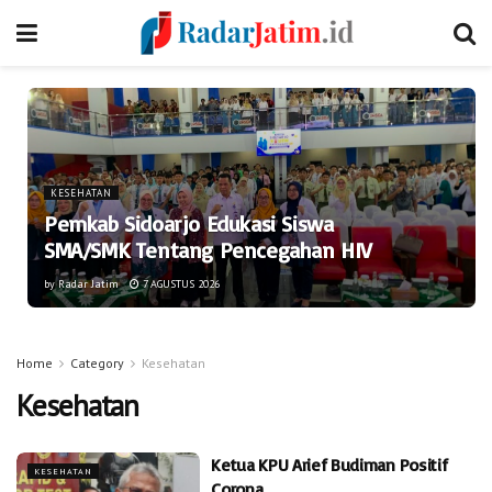
KESEHATAN
Pemkab Sidoarjo Edukasi Siswa
SMA/SMK Tentang Pencegahan HIV
by
Radar Jatim
7 AGUSTUS 2026
Home
Category
Kesehatan
Kesehatan
Ketua KPU Arief Budiman Positif
KESEHATAN
Corona