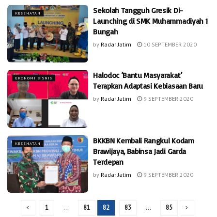
Sekolah Tangguh Gresik Di-
KESEHATAN
Launching di SMK Muhammadiyah 1
Bungah
by
Radar Jatim
10 SEPTEMBER 2020
Halodoc ‘Bantu Masyarakat’
EKONOMI BISNIS
Terapkan Adaptasi Kebiasaan Baru
by
Radar Jatim
9 SEPTEMBER 2020
BKKBN Kembali Rangkul Kodam
KESEHATAN
Brawijaya, Babinsa Jadi Garda
Terdepan
by
Radar Jatim
9 SEPTEMBER 2020
1
…
81
82
83
…
85