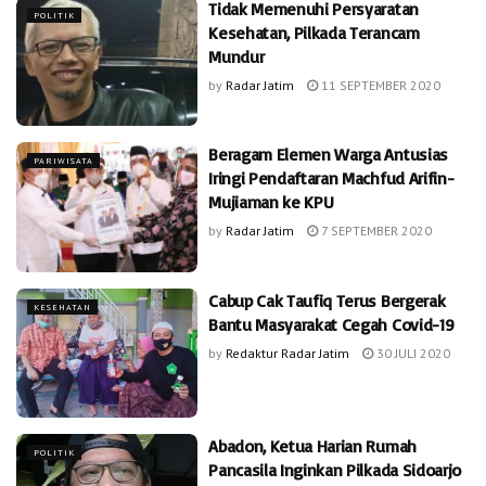
Tidak Memenuhi Persyaratan
POLITIK
Kesehatan, Pilkada Terancam
Mundur
by
Radar Jatim
11 SEPTEMBER 2020
Beragam Elemen Warga Antusias
PARIWISATA
Iringi Pendaftaran Machfud Arifin-
Mujiaman ke KPU
by
Radar Jatim
7 SEPTEMBER 2020
Cabup Cak Taufiq Terus Bergerak
KESEHATAN
Bantu Masyarakat Cegah Covid-19
by
Redaktur Radar Jatim
30 JULI 2020
Abadon, Ketua Harian Rumah
POLITIK
Pancasila Inginkan Pilkada Sidoarjo