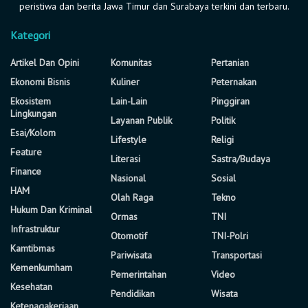
peristiwa dan berita Jawa Timur dan Surabaya terkini dan terbaru.
Kategori
Artikel Dan Opini
Komunitas
Pertanian
Ekonomi Bisnis
Kuliner
Peternakan
Ekosistem
Lain-Lain
Pinggiran
Lingkungan
Layanan Publik
Politik
Esai/Kolom
Lifestyle
Religi
Feature
Literasi
Sastra/Budaya
Finance
Nasional
Sosial
HAM
Olah Raga
Tekno
Hukum Dan Kriminal
Ormas
TNI
Infrastruktur
Otomotif
TNI-Polri
Kamtibmas
Pariwisata
Transportasi
Kemenkumham
Pemerintahan
Video
Kesehatan
Pendidikan
Wisata
Ketenagakerjaan