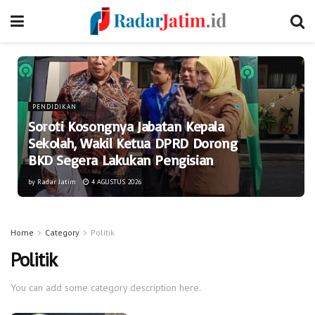
PENDIDIKAN
Soroti Kosongnya Jabatan Kepala
Sekolah, Wakil Ketua DPRD Dorong
BKD Segera Lakukan Pengisian
by
Radar Jatim
4 AGUSTUS 2026
Home
Category
Politik
Politik
You can add some category description here.