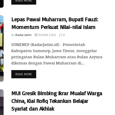
READ MORE
Lepas Pawai Muharram, Bupati Fauzi:
Momentum Perkuat Nilai-nilai Islam
by
Radar Jatim
30 JUNI 2026
0
SUMENEP (RadarJatim.id) - Pemerintah
Kabupaten Sumenep, Jawa Timur, menggelar
peringatan Bulan Muharram atau Bulan Asyura
dikemas dengan Pawai Muharram di...
READ MORE
MUI Gresik Bimbing Ikrar Mualaf Warga
China, Kiai Rofiq Tekankan Belajar
Syariat dan Akhlak