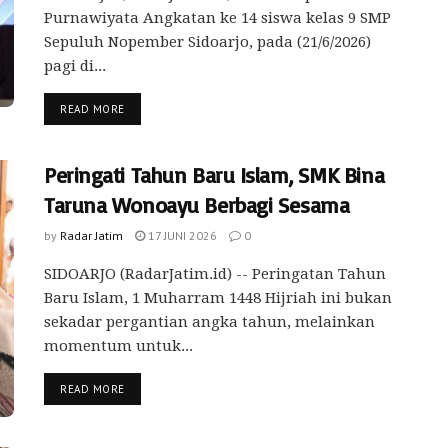
Purnawiyata Angkatan ke 14 siswa kelas 9 SMP
Sepuluh Nopember Sidoarjo, pada (21/6/2026)
pagi di...
READ MORE
Peringati Tahun Baru Islam, SMK Bina
Taruna Wonoayu Berbagi Sesama
by
Radar Jatim
17 JUNI 2026
0
SIDOARJO (RadarJatim.id) -- Peringatan Tahun
Baru Islam, 1 Muharram 1448 Hijriah ini bukan
sekadar pergantian angka tahun, melainkan
momentum untuk...
READ MORE