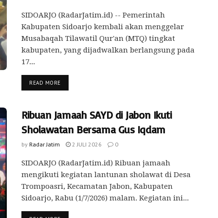
SIDOARJO (RadarJatim.id) -- Pemerintah
Kabupaten Sidoarjo kembali akan menggelar
Musabaqah Tilawatil Qur'an (MTQ) tingkat
kabupaten, yang dijadwalkan berlangsung pada
17...
READ MORE
Ribuan Jamaah SAYD di Jabon Ikuti
Sholawatan Bersama Gus Iqdam
by
Radar Jatim
2 JULI 2026
0
SIDOARJO (RadarJatim.id) Ribuan jamaah
mengikuti kegiatan lantunan sholawat di Desa
Trompoasri, Kecamatan Jabon, Kabupaten
Sidoarjo, Rabu (1/7/2026) malam. Kegiatan ini...