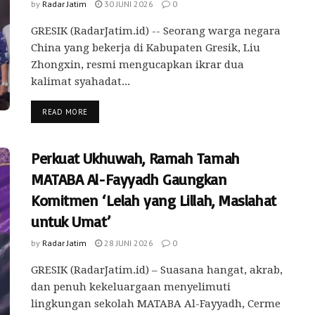
by
Radar Jatim
30 JUNI 2026
0
GRESIK (RadarJatim.id) -- Seorang warga negara
China yang bekerja di Kabupaten Gresik, Liu
Zhongxin, resmi mengucapkan ikrar dua
kalimat syahadat...
READ MORE
Perkuat Ukhuwah, Ramah Tamah
MATABA Al-Fayyadh Gaungkan
Komitmen ‘Lelah yang Lillah, Maslahat
untuk Umat’
by
Radar Jatim
28 JUNI 2026
0
GRESIK (RadarJatim.id) – Suasana hangat, akrab,
dan penuh kekeluargaan menyelimuti
lingkungan sekolah MATABA Al-Fayyadh, Cerme