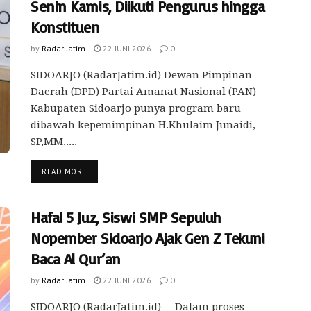
Senin Kamis, Diikuti Pengurus hingga
Konstituen
by
Radar Jatim
22 JUNI 2026
0
SIDOARJO (RadarJatim.id) Dewan Pimpinan
Daerah (DPD) Partai Amanat Nasional (PAN)
Kabupaten Sidoarjo punya program baru
dibawah kepemimpinan H.Khulaim Junaidi,
SP,MM.....
READ MORE
Hafal 5 Juz, Siswi SMP Sepuluh
Nopember Sidoarjo Ajak Gen Z Tekuni
Baca Al Qur’an
by
Radar Jatim
22 JUNI 2026
0
SIDOARJO (RadarJatim.id) -- Dalam proses