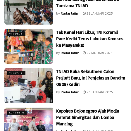
Tamtama TNI AD
by
Radar Jatim
28 JANUARI 2025
Tak Kenal Hari Libur, TNI Koramil
TNI-POLRI
Pare Kediri Terus Lakukan Komsos
ke Masyarakat
by
Radar Jatim
27 JANUARI 2025
TNI AD Buka Rekrutmen Calon
TNI-POLRI
Prajurit Baru, Ini Penjelasan Dandim
0809/Kediri
by
Radar Jatim
26 JANUARI 2025
Kapolres Bojonegoro Ajak Media
KOMUNITAS
Pererat Sinergitas dan Lomba
Mancing