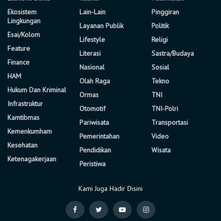
Ekosistem
Lain-Lain
Pinggiran
Lingkungan
Layanan Publik
Politik
Esai/Kolom
Lifestyle
Religi
Feature
Literasi
Sastra/Budaya
Finance
Nasional
Sosial
HAM
Olah Raga
Tekno
Hukum Dan Kriminal
Ormas
TNI
Infrastruktur
Otomotif
TNI-Polri
Kamtibmas
Pariwisata
Transportasi
Kemenkumham
Pemerintahan
Video
Kesehatan
Pendidikan
Wisata
Ketenagakerjaan
Peristiwa
Kami Juga Hadir Disini