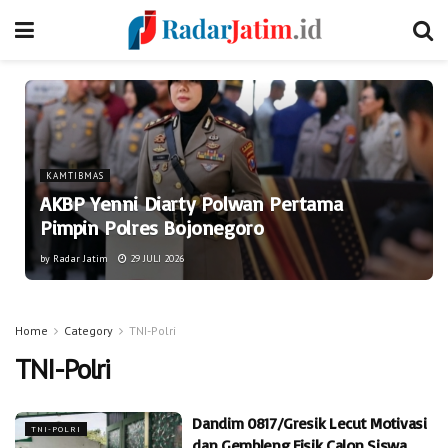
KAMTIBMAS
AKBP Yenni Diarty Polwan Pertama
Pimpin Polres Bojonegoro
by
Radar Jatim
29 JULI 2026
Home
Category
TNI-Polri
TNI-Polri
Dandim 0817/Gresik Lecut Motivasi
TNI-POLRI
dan Gembleng Fisik Calon Siswa