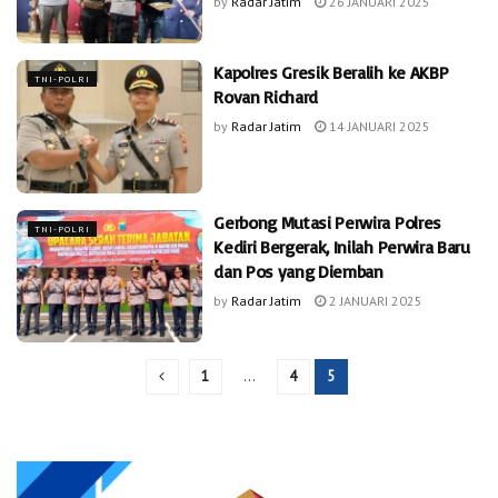
by
Radar Jatim
26 JANUARI 2025
Kapolres Gresik Beralih ke AKBP
TNI-POLRI
Rovan Richard
by
Radar Jatim
14 JANUARI 2025
Gerbong Mutasi Perwira Polres
TNI-POLRI
Kediri Bergerak, Inilah Perwira Baru
dan Pos yang Diemban
by
Radar Jatim
2 JANUARI 2025
1
…
4
5