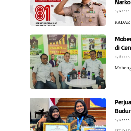
Narko
by
Radar 
RADAR 
Moben
di Ce
by
Radar 
Mobeng 
Perju
Budur
by
Radar 
SIDOARJ