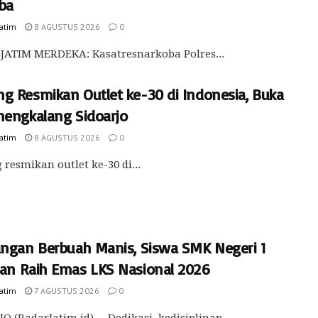
ba
Jatim
8 AGUSTUS 2026
0
JATIM MERDEKA: Kasatresnarkoba Polres...
g Resmikan Outlet ke-30 di Indonesia, Buka
mengkalang Sidoarjo
Jatim
8 AGUSTUS 2026
0
resmikan outlet ke-30 di...
angan Berbuah Manis, Siswa SMK Negeri 1
an Raih Emas LKS Nasional 2026
Jatim
7 AGUSTUS 2026
0
O (RadarJatim.id) -- Dedikasi, kedisiplinan,...