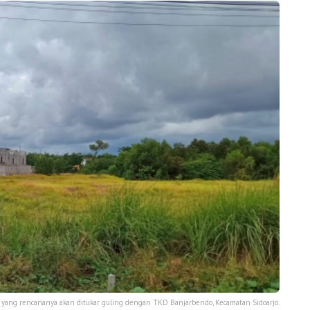
 yang rencananya akan ditukar guling dengan TKD Banjarbendo, Kecamatan Sidoarjo.