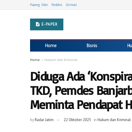
Pasang Iklan
Redaksi
Contact
E-PAPER
Home
Bisnis
Hu
Home
Hukum dan Kriminal
Diduga Ada ‘Konspira
TKD, Pemdes Banjar
Meminta Pendapat 
by
Radar Jatim
22 Oktober 2025
in
Hukum dan Kriminal