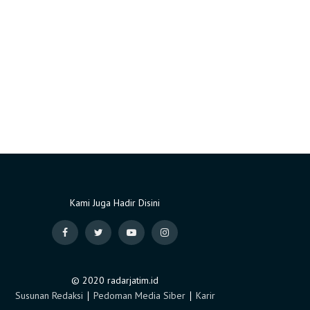
Kami Juga Hadir Disini
© 2020 radarjatim.id
Susunan Redaksi
∣
Pedoman Media Siber
∣
Karir