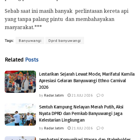
Sebab saat ini masih banyak perlintasan kereta api
yang tanpa palang pintu dan membahayakan
masyarakat.***
Tags:
Banyuwangi
Dprd banyuwangi
Related
Posts
Lestarikan Sejarah Lewat Mode, Marifatul Kamila
Apresiasi Gelaran Banyuwangi Ethno Carnival
2026
by
Radar Jatim
21 JULI 2026
0
Sentuh Kampung Nelayan Merah Putih, Aksi
Nyata DPRD dan Pemkab Banyuwangi Jaga
Kelestarian Lingkungan
by
Radar Jatim
21 JULI 2026
0
Jembatani Komunikasi Warga dan Stakeholder,