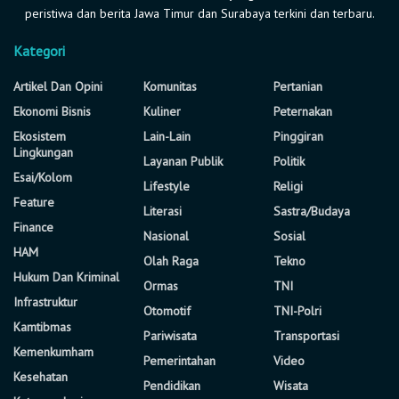
peristiwa dan berita Jawa Timur dan Surabaya terkini dan terbaru.
Kategori
Artikel Dan Opini
Komunitas
Pertanian
Ekonomi Bisnis
Kuliner
Peternakan
Ekosistem
Lain-Lain
Pinggiran
Lingkungan
Layanan Publik
Politik
Esai/Kolom
Lifestyle
Religi
Feature
Literasi
Sastra/Budaya
Finance
Nasional
Sosial
HAM
Olah Raga
Tekno
Hukum Dan Kriminal
Ormas
TNI
Infrastruktur
Otomotif
TNI-Polri
Kamtibmas
Pariwisata
Transportasi
Kemenkumham
Pemerintahan
Video
Kesehatan
Pendidikan
Wisata