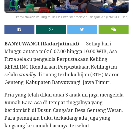
Perpustakaan keliling milik Asa Firza saat melayani masyarakat. (Foto: M. Husen)
BANYUWANGI (RadarJatim.id)
— Setiap hari
Minggu antara pukul 07.00 hingga 10.00 WIB, Asa
Firza selaku pengelola Perpustakaan Keliling
KEPALING (Kendaraan Perpustakaan Keliling) ini
selalu
standby
di ruang terbuka hijau (RTH) Maron
Genteng, Kabupaten Banyuwangi, Jawa Timur.
Pria yang telah dikaruniai 3 anak ini juga mengelola
Rumah Baca Asa di tempat tinggalnya yang
berdomisili di Dusun Canga’an Desa Genteng Wetan.
Para peminjam buku terkadang ada juga yang
langsung ke rumah bacanya tersebut.