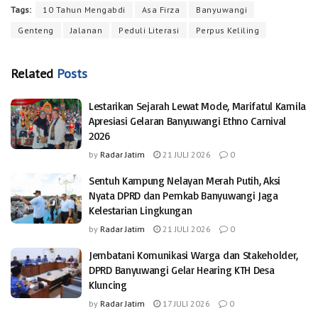
Tags:
10 Tahun Mengabdi
Asa Firza
Banyuwangi
Genteng
Jalanan
Peduli Literasi
Perpus Keliling
Related
Posts
Lestarikan Sejarah Lewat Mode, Marifatul Kamila
Apresiasi Gelaran Banyuwangi Ethno Carnival
2026
by
Radar Jatim
21 JULI 2026
0
Sentuh Kampung Nelayan Merah Putih, Aksi
Nyata DPRD dan Pemkab Banyuwangi Jaga
Kelestarian Lingkungan
by
Radar Jatim
21 JULI 2026
0
Jembatani Komunikasi Warga dan Stakeholder,
DPRD Banyuwangi Gelar Hearing KTH Desa
Kluncing
by
Radar Jatim
17 JULI 2026
0