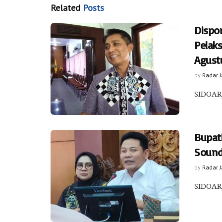
Related
Posts
Dispo
Pelak
Agust
by
Radar 
SIDOARJ
Bupat
Sound
by
Radar 
SIDOARJ