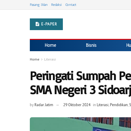
Pasang Iklan
Redaksi
Contact
E-PAPER
Home
Bisnis
Hu
Home
Literasi
Peringati Sumpah P
SMA Negeri 3 Sidoarj
by
Radar Jatim
29 Oktober 2024
in
Literasi
,
Pendidikan
,