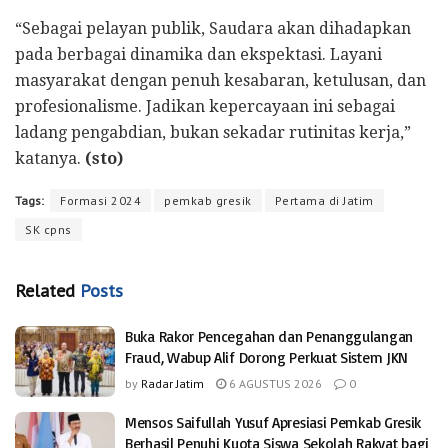
“Sebagai pelayan publik, Saudara akan dihadapkan
pada berbagai dinamika dan ekspektasi. Layani
masyarakat dengan penuh kesabaran, ketulusan, dan
profesionalisme. Jadikan kepercayaan ini sebagai
ladang pengabdian, bukan sekadar rutinitas kerja,”
katanya.
(sto)
Tags:
Formasi 2024
pemkab gresik
Pertama di Jatim
SK cpns
Related
Posts
Buka Rakor Pencegahan dan Penanggulangan
Fraud, Wabup Alif Dorong Perkuat Sistem JKN
by
Radar Jatim
6 AGUSTUS 2026
0
Mensos Saifullah Yusuf Apresiasi Pemkab Gresik
Berhasil Penuhi Kuota Siswa Sekolah Rakyat bagi