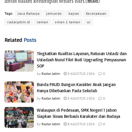
lintas dalam kehidupan sehari-hari.(
mad
)
Tags:
Jasa Raharja
jemundo
kajian
Kecelakaan
radarjatim.id
raman
sman 1 taman
ui
Related
Posts
Tingkatkan Kualitas Layanan, Ratusan Ustadz dan
Ustadzah Nurul Fikri Ikuti Upgrading Penyusunan
SOP
by
Radar Jatim
9 AGUSTUS 2026
0
Bunda PAUD: Bangun Karakter Anak Jangan
Hanya Dibebankan Pada Sekolah
by
Radar Jatim
9 AGUSTUS 2026
0
Walaupun di Pedesaan, SMK Negeri 1 Jabon
Siapkan Siswa Berbasis Karakater dan Budaya
by
Radar Jatim
8 AGUSTUS 2026
0