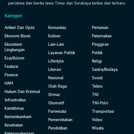
peristiwa dan berita Jawa Timur dan Surabaya terkini dan terbaru.
Kategori
Artikel Dan Opini
Komunitas
Pertanian
Ekonomi Bisnis
Kuliner
Peternakan
Ekosistem
Lain-Lain
Pinggiran
Lingkungan
Layanan Publik
Politik
Esai/Kolom
Lifestyle
Religi
Feature
Literasi
Sastra/Budaya
Finance
Nasional
Sosial
HAM
Olah Raga
Tekno
Hukum Dan Kriminal
Ormas
TNI
Infrastruktur
Otomotif
TNI-Polri
Kamtibmas
Pariwisata
Transportasi
Kemenkumham
Pemerintahan
Video
Kesehatan
Pendidikan
Wisata
Ketenagakerjaan