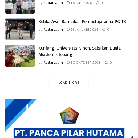
by
Radar Jatim
18 JUNI 2026
0
Ketika Ayah Ramaikan Pembelajaran di PG-TK
by
Radar Jatim
25 JANUARI 2026
0
Kunjungi Universitas Nihon, Saksikan Dunia
Akademik Jepang
by
Radar Jatim
30 OKTOBER 2025
0
LOAD MORE