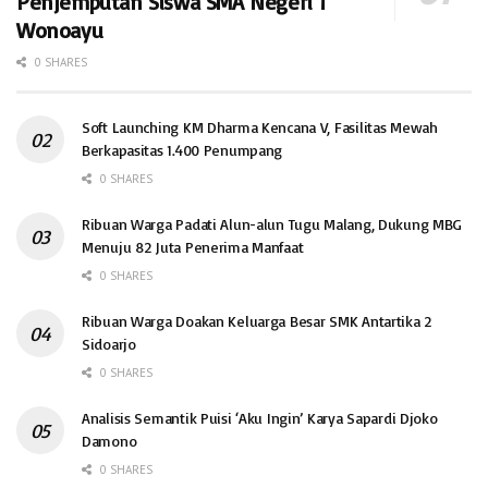
Penjemputan Siswa SMA Negeri 1
Wonoayu
0 SHARES
Soft Launching KM Dharma Kencana V, Fasilitas Mewah
Berkapasitas 1.400 Penumpang
0 SHARES
Ribuan Warga Padati Alun-alun Tugu Malang, Dukung MBG
Menuju 82 Juta Penerima Manfaat
0 SHARES
Ribuan Warga Doakan Keluarga Besar SMK Antartika 2
Sidoarjo
0 SHARES
Analisis Semantik Puisi ‘Aku Ingin’ Karya Sapardi Djoko
Damono
0 SHARES