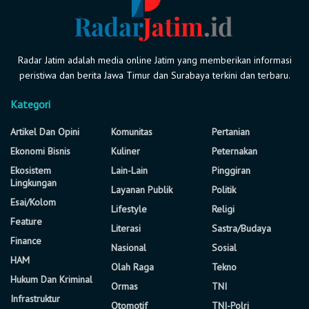
Radar Jatim adalah media online Jatim yang memberikan informasi
peristiwa dan berita Jawa Timur dan Surabaya terkini dan terbaru.
Kategori
Artikel Dan Opini
Komunitas
Pertanian
Ekonomi Bisnis
Kuliner
Peternakan
Ekosistem
Lain-Lain
Pinggiran
Lingkungan
Layanan Publik
Politik
Esai/Kolom
Lifestyle
Religi
Feature
Literasi
Sastra/Budaya
Finance
Nasional
Sosial
HAM
Olah Raga
Tekno
Hukum Dan Kriminal
Ormas
TNI
Infrastruktur
Otomotif
TNI-Polri