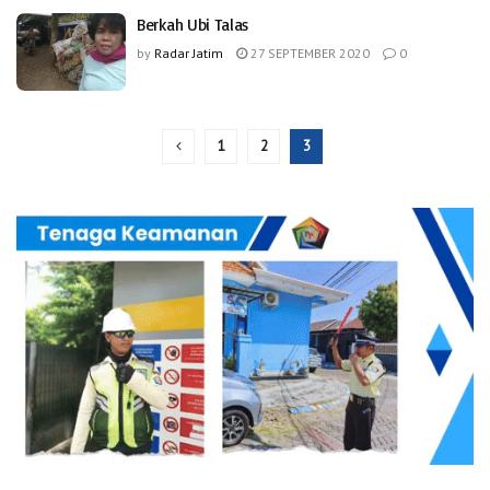
Berkah Ubi Talas
by
Radar Jatim
27 SEPTEMBER 2020
0
1
2
3