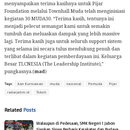
menyampaikan terima kasihnya untuk Pijar
Foundation melalui Townhall Muda telah menginisiasi
kegiatan 30 MUDA30. “Terima kasih, tentunya ini
menjadi pelecut semangat kami untuk semakin
tumbuh dan meluaskan dampak yang lebih massive
lagi. Terima kasih juga untuk seluruh support sistem
yang selama ini secara tulus mendukung penuh dan
terlibat dalam kegiatan pemberdayaan ini. Keluarga
Besar TLCNESIA (The Leadership Institute),”
pungkasnya.(
mad
)
Tags:
Aan Kurniawan
muda
nasional
Pemuda
Pijar
radarjatim.id
Tokoh
Related
Posts
Walaupun di Pedesaan, SMK Negeri 1 Jabon
Siapkan Siswa Berbasis Karakater dan Budaya