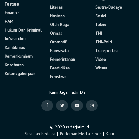
Feature
Literasi
Sastra/Budaya
Finance
Nasional
Sosial
HAM
Olah Raga
Tekno
Hukum Dan Kriminal
Ormas
TNI
Infrastruktur
Otomotif
TNI-Polri
Kamtibmas
Pariwisata
Transportasi
Kemenkumham
Pemerintahan
Video
Kesehatan
Pendidikan
Wisata
Ketenagakerjaan
Peristiwa
Kami Juga Hadir Disini
© 2020 radarjatim.id
Susunan Redaksi
∣
Pedoman Media Siber
∣
Karir