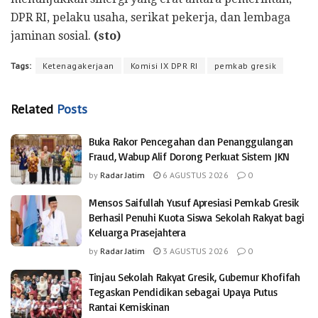
DPR RI, pelaku usaha, serikat pekerja, dan lembaga
jaminan sosial.
(sto)
Tags:
Ketenagakerjaan
Komisi IX DPR RI
pemkab gresik
Related
Posts
Buka Rakor Pencegahan dan Penanggulangan
Fraud, Wabup Alif Dorong Perkuat Sistem JKN
by
Radar Jatim
6 AGUSTUS 2026
0
Mensos Saifullah Yusuf Apresiasi Pemkab Gresik
Berhasil Penuhi Kuota Siswa Sekolah Rakyat bagi
Keluarga Prasejahtera
by
Radar Jatim
3 AGUSTUS 2026
0
Tinjau Sekolah Rakyat Gresik, Gubernur Khofifah
Tegaskan Pendidikan sebagai Upaya Putus
Rantai Kemiskinan