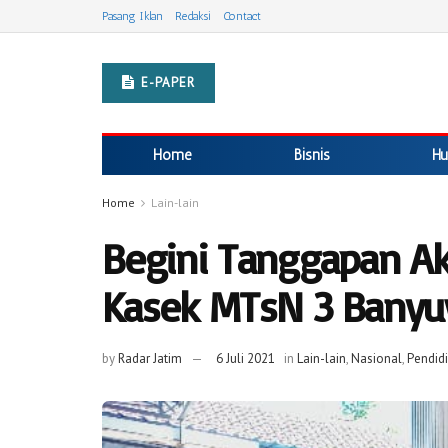
Pasang Iklan
Redaksi
Contact
E-PAPER
Home
Bisnis
Hu
Home
Lain-lain
Begini Tanggapan Akt
Kasek MTsN 3 Bany
by
Radar Jatim
6 Juli 2021
in
Lain-lain
,
Nasional
,
Pendid