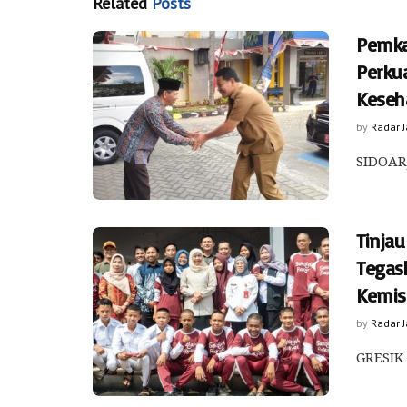
Related
Posts
Pemka
Perku
Keseh
by
Radar 
SIDOARJ
Tinjau
Tegas
Kemis
by
Radar 
GRESIK 