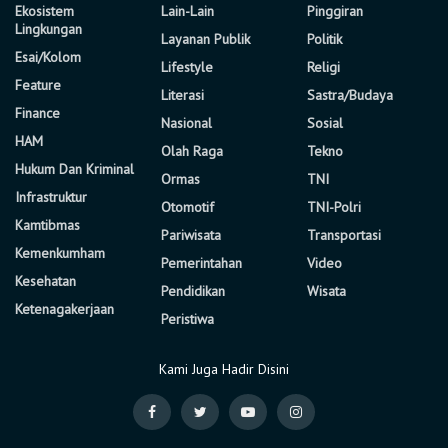
Ekosistem
Lain-Lain
Pinggiran
Lingkungan
Layanan Publik
Politik
Esai/Kolom
Lifestyle
Religi
Feature
Literasi
Sastra/Budaya
Finance
Nasional
Sosial
HAM
Olah Raga
Tekno
Hukum Dan Kriminal
Ormas
TNI
Infrastruktur
Otomotif
TNI-Polri
Kamtibmas
Pariwisata
Transportasi
Kemenkumham
Pemerintahan
Video
Kesehatan
Pendidikan
Wisata
Ketenagakerjaan
Peristiwa
Kami Juga Hadir Disini