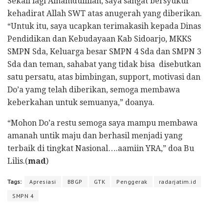
Sekali lagi Alhamdulillah, saya sangat bersyukur
kehadirat Allah SWT atas anugerah yang diberikan.
“Untuk itu, saya ucapkan terimakasih kepada Dinas
Pendidikan dan Kebudayaan Kab Sidoarjo, MKKS
SMPN Sda, Keluarga besar SMPN 4 Sda dan SMPN 3
Sda dan teman, sahabat yang tidak bisa disebutkan
satu persatu, atas bimbingan, support, motivasi dan
Do’a yamg telah diberikan, semoga membawa
keberkahan untuk semuanya,” doanya.
“Mohon Do’a restu semoga saya mampu membawa
amanah untik maju dan berhasil menjadi yang
terbaik di tingkat Nasional….aamiin YRA,” doa Bu
Lilis.(
mad
)
Tags:
Apresiasi
BBGP
GTK
Penggerak
radarjatim.id
SMPN 4