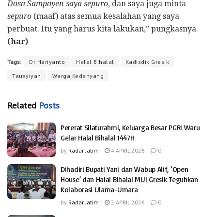
Dosa Sampayen saya sepuro
, dan saya juga minta
sepuro
(maaf) atas semua kesalahan yang saya
perbuat. Itu yang harus kita lakukan,” pungkasnya.
(har)
Tags:
Dr Hariyanto
Halal Bihalal
Kadisdik Gresik
Tausyiyah
Warga Kedanyang
Related
Posts
Pererat Silaturahmi, Keluarga Besar PGRI Waru
Gelar Halal Bihalal 1447H
by
Radar Jatim
4 APRIL 2026
0
Dihadiri Bupati Yani dan Wabup Alif, ‘Open
House’ dan Halal Bihalal MUI Gresik Teguhkan
Kolaborasi Ulama-Umara
by
Radar Jatim
2 APRIL 2026
0