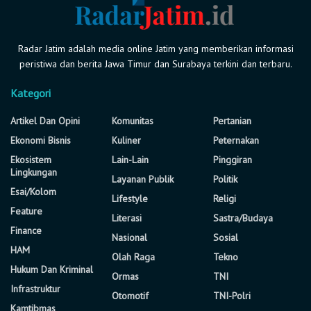
Radar Jatim adalah media online Jatim yang memberikan informasi
peristiwa dan berita Jawa Timur dan Surabaya terkini dan terbaru.
Kategori
Artikel Dan Opini
Komunitas
Pertanian
Ekonomi Bisnis
Kuliner
Peternakan
Ekosistem
Lain-Lain
Pinggiran
Lingkungan
Layanan Publik
Politik
Esai/Kolom
Lifestyle
Religi
Feature
Literasi
Sastra/Budaya
Finance
Nasional
Sosial
HAM
Olah Raga
Tekno
Hukum Dan Kriminal
Ormas
TNI
Infrastruktur
Otomotif
TNI-Polri
Kamtibmas