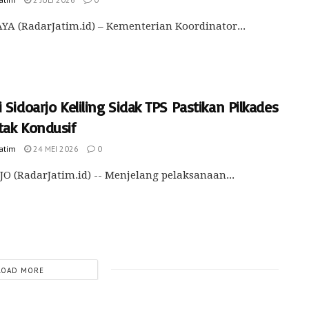
A (RadarJatim.id) – Kementerian Koordinator...
 Sidoarjo Keliling Sidak TPS Pastikan Pilkades
tak Kondusif
Jatim
24 MEI 2026
0
O (RadarJatim.id) -- Menjelang pelaksanaan...
LOAD MORE