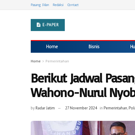
Pasang Iklan
Redaksi
Contact
E-PAPER
Home
Bisnis
Hu
Home
Pemerintahan
Berikut Jadwal Pasa
Wahono-Nurul Nyobl
by
Radar Jatim
27 November 2024
in
Pemerintahan
,
Poli