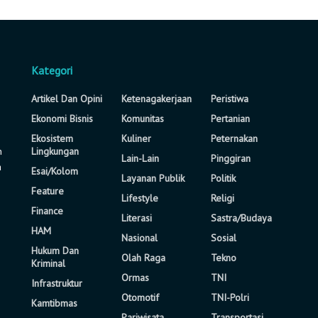
Kategori
Artikel Dan Opini
Ketenagakerjaan
Peristiwa
Ekonomi Bisnis
Komunitas
Pertanian
Ekosistem
Kuliner
Peternakan
n
Lingkungan
Lain-Lain
Pinggiran
a
Esai/Kolom
Layanan Publik
Politik
Feature
Lifestyle
Religi
Finance
Literasi
Sastra/Budaya
HAM
Nasional
Sosial
Hukum Dan
Olah Raga
Tekno
Kriminal
Ormas
TNI
Infrastruktur
Otomotif
TNI-Polri
Kamtibmas
Pariwisata
Transportasi