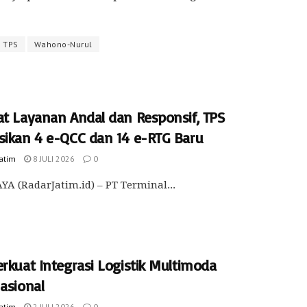
TPS
Wahono-Nurul
at Layanan Andal dan Responsif, TPS
sikan 4 e-QCC dan 14 e-RTG Baru
Jatim
8 JULI 2026
0
A (RadarJatim.id) – PT Terminal...
rkuat Integrasi Logistik Multimoda
asional
Jatim
2 JULI 2026
0