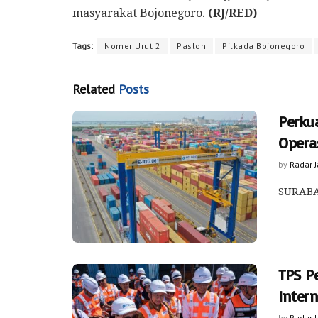
masyarakat Bojonegoro.
(RJ/RED)
Tags:
Nomer Urut 2
Paslon
Pilkada Bojonegoro
Related
Posts
Perku
Opera
by
Radar 
SURABAY
TPS Pe
Intern
by
Radar 