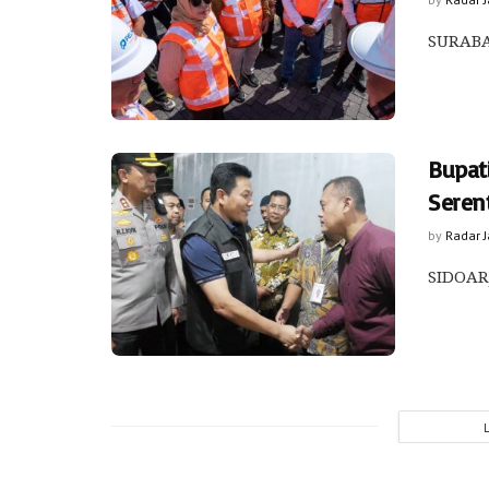
SURABAY
Bupati
Seren
by
Radar 
SIDOARJ