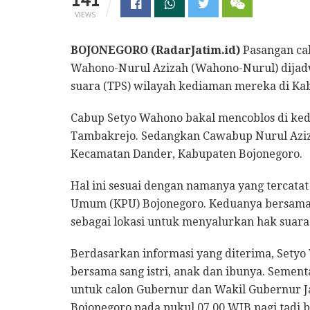
VIEWS
BOJONEGORO (RadarJatim.id)
Pasangan cal
Wahono-Nurul Azizah (Wahono-Nurul) dijad
suara (TPS) wilayah kediaman mereka di Ka
Cabup Setyo Wahono bakal mencoblos di ke
Tambakrejo. Sedangkan Cawabup Nurul Azizah
Kecamatan Dander, Kabupaten Bojonegoro.
Hal ini sesuai dengan namanya yang tercatat
Umum (KPU) Bojonegoro. Keduanya bersama k
sebagai lokasi untuk menyalurkan hak suara
Berdasarkan informasi yang diterima, Sety
bersama sang istri, anak dan ibunya. Semen
untuk calon Gubernur dan Wakil Gubernur J
Bojonegoro pada pukul 07.00 WIB pagi tadi 