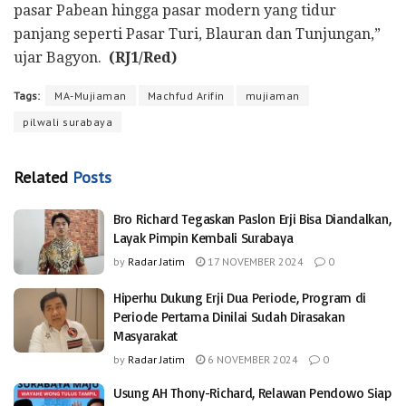
pasar Pabean hingga pasar modern yang tidur
panjang seperti Pasar Turi, Blauran dan Tunjungan,”
ujar Bagyon.
(RJ1/Red)
Tags:
MA-Mujiaman
Machfud Arifin
mujiaman
pilwali surabaya
Related
Posts
Bro Richard Tegaskan Paslon Erji Bisa Diandalkan,
Layak Pimpin Kembali Surabaya
by
Radar Jatim
17 NOVEMBER 2024
0
Hiperhu Dukung Erji Dua Periode, Program di
Periode Pertama Dinilai Sudah Dirasakan
Masyarakat
by
Radar Jatim
6 NOVEMBER 2024
0
Usung AH Thony-Richard, Relawan Pendowo Siap