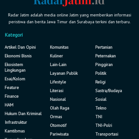
Radar Jatim adalah media online Jatim yang memberikan informasi
peristiwa dan berita Jawa Timur dan Surabaya terkini dan terbaru.
Kategori
Artikel Dan Opini
Komunitas
Pertanian
Ekonomi Bisnis
Kuliner
Peternakan
Ekosistem
Lain-Lain
Pinggiran
Lingkungan
Layanan Publik
Politik
Esai/Kolom
Lifestyle
Religi
Feature
Literasi
Sastra/Budaya
Finance
Nasional
Sosial
HAM
Olah Raga
Tekno
Hukum Dan Kriminal
Ormas
TNI
Infrastruktur
Otomotif
TNI-Polri
Kamtibmas
Pariwisata
Transportasi