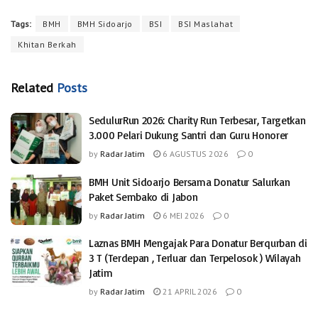
Tags:
BMH
BMH Sidoarjo
BSI
BSI Maslahat
Khitan Berkah
Related
Posts
SedulurRun 2026: Charity Run Terbesar, Targetkan
3.000 Pelari Dukung Santri dan Guru Honorer
by
Radar Jatim
6 AGUSTUS 2026
0
BMH Unit Sidoarjo Bersama Donatur Salurkan
Paket Sembako di Jabon
by
Radar Jatim
6 MEI 2026
0
Laznas BMH Mengajak Para Donatur Berqurban di
3 T (Terdepan , Terluar dan Terpelosok ) Wilayah
Jatim
by
Radar Jatim
21 APRIL 2026
0