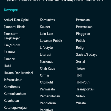
Kategori
Artikel Dan Opini
Komunitas
Pertanian
Ekonomi Bisnis
Kuliner
Peternakan
Ekosistem
Lain-Lain
Pinggiran
Lingkungan
Layanan Publik
Politik
Esai/Kolom
Lifestyle
Religi
Feature
Literasi
Sastra/Budaya
Finance
Nasional
Sosial
HAM
Olah Raga
Tekno
Hukum Dan Kriminal
Ormas
TNI
Infrastruktur
Otomotif
TNI-Polri
Kamtibmas
Pariwisata
Transportasi
Kemenkumham
Pemerintahan
Video
Kesehatan
Pendidikan
Wisata
Ketenagakerjaan
Peristiwa