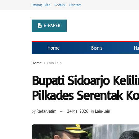
Pasang Iklan
Redaksi
Contact
E-PAPER
Home
Bisnis
Hu
Home
Lain-lain
Bupati Sidoarjo Kelil
Pilkades Serentak Ko
by
Radar Jatim
24 Mei 2026
in
Lain-lain