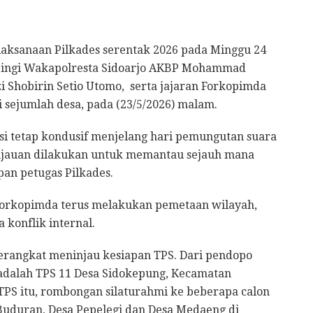
aksanaan Pilkades serentak 2026 pada Minggu 24
mpingi Wakapolresta Sidoarjo AKBP Mohammad
zi Shobirin Setio Utomo, serta jajaran Forkopimda
sejumlah desa, pada (23/5/2026) malam.
si tetap kondusif menjelang hari pemungutan suara
injauan dilakukan untuk memantau sejauh mana
apan petugas Pilkades.
orkopimda terus melakukan pemetaan wilayah,
konflik internal.
erangkat meninjau kesiapan TPS. Dari pendopo
 adalah TPS 11 Desa Sidokepung, Kecamatan
TPS itu, rombongan silaturahmi ke beberapa calon
Buduran, Desa Pepelegi dan Desa Medaeng di