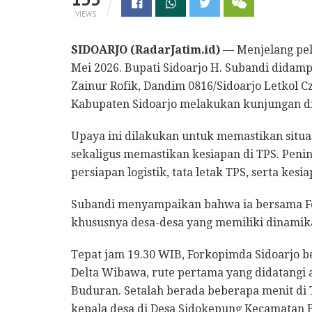
VIEWS
SIDOARJO (RadarJatim.id)
— Menjelang pel
Mei 2026. Bupati Sidoarjo H. Subandi dida
Zainur Rofik, Dandim 0816/Sidoarjo Letkol C
Kabupaten Sidoarjo melakukan kunjungan di 
Upaya ini dilakukan untuk memastikan situa
sekaligus memastikan kesiapan di TPS. Pen
persiapan logistik, tata letak TPS, serta kesi
Subandi menyampaikan bahwa ia bersama F
khususnya desa-desa yang memiliki dinamika 
Tepat jam 19.30 WIB, Forkopimda Sidoarjo b
Delta Wibawa, rute pertama yang didatangi
Buduran. Setalah berada beberapa menit di 
kepala desa di Desa Sidokepung Kecamatan 