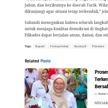
Jabon, dan berikutnya ke daerah Tarik. Wil
dikunjungi agar situasi tetap terkendali,” jel
Subandi menegaskan bahwa seluruh langkah
untuk menjaga kualitas demokrasi di tingkat
Pilkades dapat berjalan aman, damai, dan su
Tags:
Bupati
Forkopimdak
Kondusif
Pilkades
Related
Posts
Prose
Terken
Bersa
by
Radar 
SIDOARJ