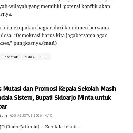
ayah-wilayah yang memiliki potensi konflik akan
asnya.
 ini merupakan bagian dari komitmen bersama
 desa. “Demokrasi harus kita jagabersama agar
kses,” pungkasnya.(
mad)
Serentak
sidak
TPS
s Mutasi dan Promosi Kepala Sekolah Masih
dala Sistem, Bupati Sidoarjo Minta untuk
bar
Jatim
5 AGUSTUS 2026
0
O (RadarJatim.id) -- Kendala teknis...