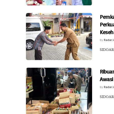
Pemka
Perku
Keseh
by
Radar 
SIDOARJ
Ribuan
Awasi
by
Radar 
SIDOARJ