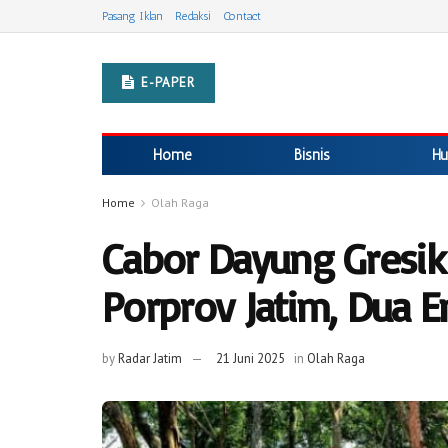
Pasang Iklan
Redaksi
Contact
E-PAPER
Home
Bisnis
Hu
Home
Olah Raga
Cabor Dayung Gresik
Porprov Jatim, Dua 
by
Radar Jatim
21 Juni 2025
in
Olah Raga