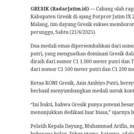
GRESIK (RadarJatim.id) —
Cabang olah raga
Kabupaten Gresik di ajang Porprov Jatim IX 
Malang, tim dayung Gresik sukses memboron
perunggu, Sabtu (21/6/2025).
Dua medali emas dipersembahkan dari nom
putri, yang menguatkan dominasi Gresik da
diraih dari nomor C1 1.000 meter putri dan
dari nomor C1 500 meter putri dan C1 200 me
Ketua KONI Gresik, Anis Ambiyo Putri, bersy
berhasil menyumbangkan medali untuk kont
“Ini bukti, bahwa Gresik punya potensi besar
menunjukkan dedikasi luar biasa,” ujarnya 
Pelatih Kepala Dayung, Muhammad Arifin, me
beberapa bulan. Fokus utama, katanya, adala