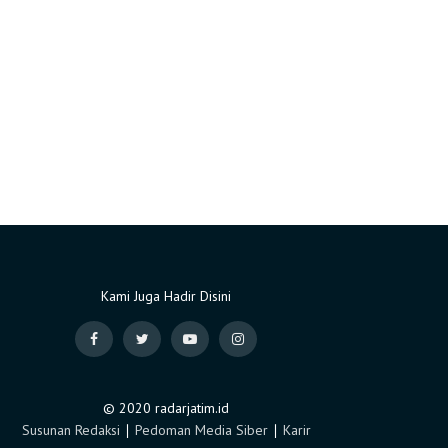
Kami Juga Hadir Disini
© 2020 radarjatim.id
Susunan Redaksi
∣
Pedoman Media Siber
∣
Karir