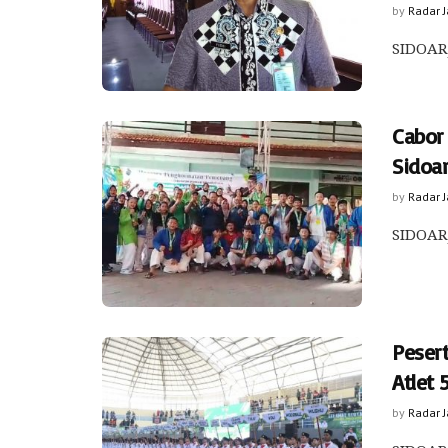
by
Radar 
SIDOARJ
Cabor
Sidoa
by
Radar 
SIDOARJ
Peser
Atlet 
by
Radar 