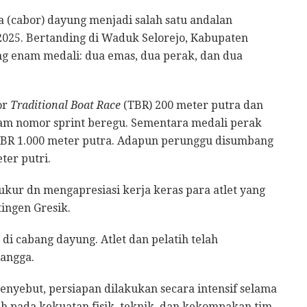
 (cabor) dayung menjadi salah satu andalan
2025. Bertanding di Waduk Selorejo, Kabupaten
g enam medali: dua emas, dua perak, dan dua
or
Traditional Boat Race
(TBR) 200 meter putra dan
lam nomor sprint beregu. Sementara medali perak
 TBR 1.000 meter putra. Adapun perunggu disumbang
ter putri.
ukur dn mengapresiasi kerja keras para atlet yang
ingen Gresik.
 di cabang dayung. Atlet dan pelatih telah
bangga.
nyebut, persiapan dilakukan secara intensif selama
h pada kekuatan fisik, teknik, dan kekompakan tim.