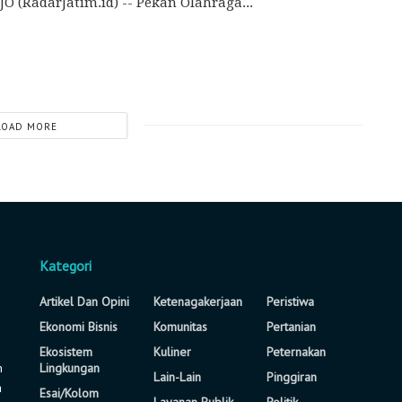
O (RadarJatim.id) -- Pekan Olahraga...
LOAD MORE
Kategori
Artikel Dan Opini
Ketenagakerjaan
Peristiwa
Ekonomi Bisnis
Komunitas
Pertanian
Ekosistem
Kuliner
Peternakan
n
Lingkungan
Lain-Lain
Pinggiran
a
Esai/Kolom
Layanan Publik
Politik