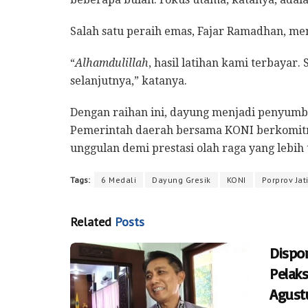
Salah satu peraih emas, Fajar Ramadhan, 
“
Alhamdulillah
, hasil latihan kami terbayar.
selanjutnya,” katanya.
Dengan raihan ini, dayung menjadi penyumba
Pemerintah daerah bersama KONI berkomi
unggulan demi prestasi olah raga yang lebih 
Tags:
6 Medali
Dayung Gresik
KONI
Porprov Jat
Related
Posts
Dispo
Pelak
Agust