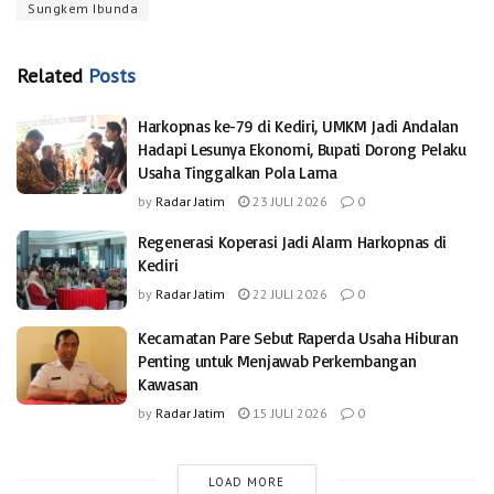
Sungkem Ibunda
Related
Posts
Harkopnas ke-79 di Kediri, UMKM Jadi Andalan
Hadapi Lesunya Ekonomi, Bupati Dorong Pelaku
Usaha Tinggalkan Pola Lama
by
Radar Jatim
23 JULI 2026
0
Regenerasi Koperasi Jadi Alarm Harkopnas di
Kediri
by
Radar Jatim
22 JULI 2026
0
Kecamatan Pare Sebut Raperda Usaha Hiburan
Penting untuk Menjawab Perkembangan
Kawasan
by
Radar Jatim
15 JULI 2026
0
LOAD MORE