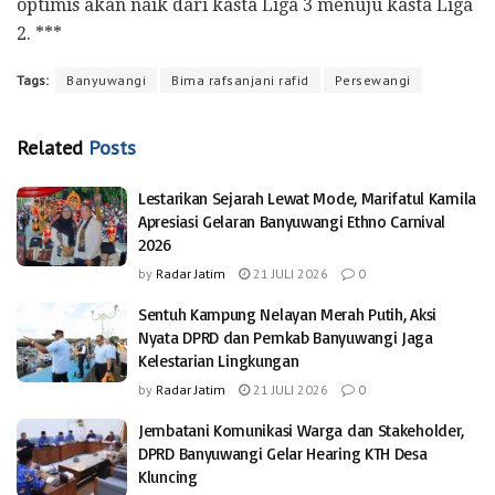
optimis akan naik dari kasta Liga 3 menuju kasta Liga
2. ***
Tags:
Banyuwangi
Bima rafsanjani rafid
Persewangi
Related
Posts
Lestarikan Sejarah Lewat Mode, Marifatul Kamila
Apresiasi Gelaran Banyuwangi Ethno Carnival
2026
by
Radar Jatim
21 JULI 2026
0
Sentuh Kampung Nelayan Merah Putih, Aksi
Nyata DPRD dan Pemkab Banyuwangi Jaga
Kelestarian Lingkungan
by
Radar Jatim
21 JULI 2026
0
Jembatani Komunikasi Warga dan Stakeholder,
DPRD Banyuwangi Gelar Hearing KTH Desa
Kluncing