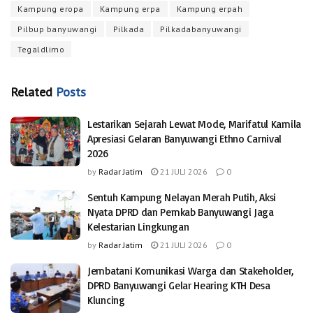
Kampung eropa
Kampung erpa
Kampung erpah
Pilbup banyuwangi
Pilkada
Pilkadabanyuwangi
Tegaldlimo
Related
Posts
Lestarikan Sejarah Lewat Mode, Marifatul Kamila
Apresiasi Gelaran Banyuwangi Ethno Carnival
2026
by
Radar Jatim
21 JULI 2026
0
Sentuh Kampung Nelayan Merah Putih, Aksi
Nyata DPRD dan Pemkab Banyuwangi Jaga
Kelestarian Lingkungan
by
Radar Jatim
21 JULI 2026
0
Jembatani Komunikasi Warga dan Stakeholder,
DPRD Banyuwangi Gelar Hearing KTH Desa
Kluncing