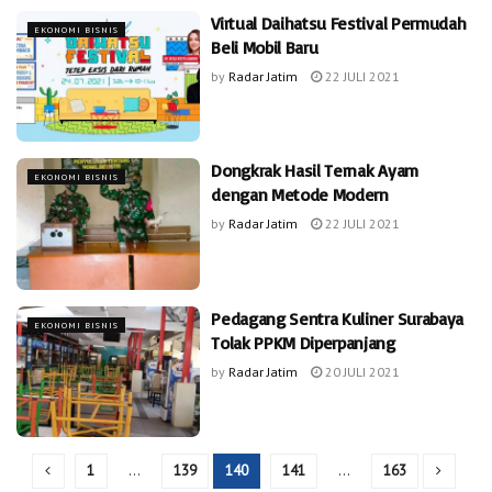
Virtual Daihatsu Festival Permudah
EKONOMI BISNIS
Beli Mobil Baru
by
Radar Jatim
22 JULI 2021
Dongkrak Hasil Ternak Ayam
EKONOMI BISNIS
dengan Metode Modern
by
Radar Jatim
22 JULI 2021
Pedagang Sentra Kuliner Surabaya
EKONOMI BISNIS
Tolak PPKM Diperpanjang
by
Radar Jatim
20 JULI 2021
1
…
139
140
141
…
163