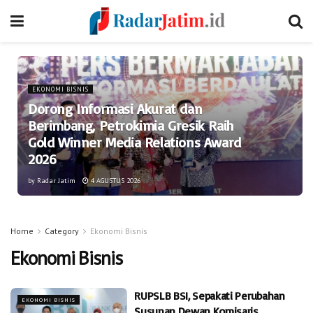
EKONOMI BISNIS
Dorong Informasi Akurat dan
Berimbang, Petrokimia Gresik Raih
Gold Winner Media Relations Award
2026
by
Radar Jatim
4 AGUSTUS 2026
Home
Category
Ekonomi Bisnis
Ekonomi Bisnis
RUPSLB BSI, Sepakati Perubahan
EKONOMI BISNIS
Susunan Dewan Komisaris