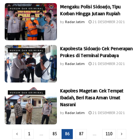
Mengaku Polisi Sidoarjo, Tipu
HUKUM DAN KRIMINAL
Korban Hingga Jutaan Rupiah
by
Radar Jatim
21 DESEMBER 2021
Kapolresta Sidoarjo Cek Penerapan
HUKUM DAN KRIMINAL
Prokes di Terminal Purabaya
by
Radar Jatim
21 DESEMBER 2021
Kapolres Magetan Cek Tempat
HUKUM DAN KRIMINAL
Ibadah, Beri Rasa Aman Umat
Nasrani
by
Radar Jatim
21 DESEMBER 2021
1
…
85
86
87
…
110