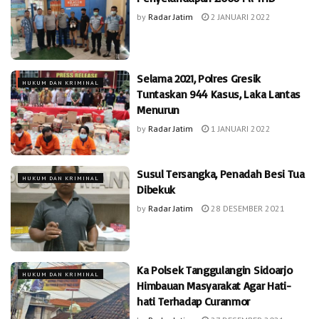
by
Radar Jatim
2 JANUARI 2022
Selama 2021, Polres Gresik
HUKUM DAN KRIMINAL
Tuntaskan 944 Kasus, Laka Lantas
Menurun
by
Radar Jatim
1 JANUARI 2022
Susul Tersangka, Penadah Besi Tua
HUKUM DAN KRIMINAL
Dibekuk
by
Radar Jatim
28 DESEMBER 2021
Ka Polsek Tanggulangin Sidoarjo
HUKUM DAN KRIMINAL
Himbauan Masyarakat Agar Hati-
hati Terhadap Curanmor