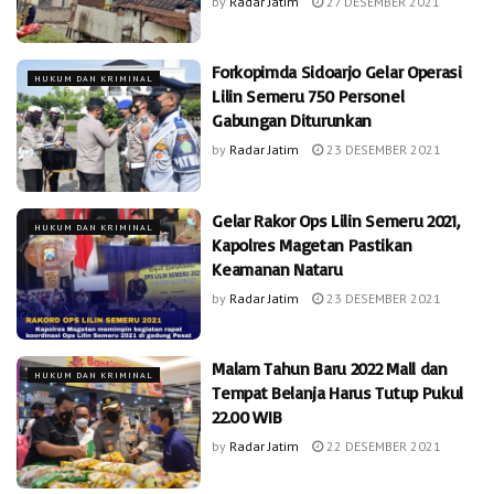
by
Radar Jatim
27 DESEMBER 2021
Forkopimda Sidoarjo Gelar Operasi
HUKUM DAN KRIMINAL
Lilin Semeru 750 Personel
Gabungan Diturunkan
by
Radar Jatim
23 DESEMBER 2021
Gelar Rakor Ops Lilin Semeru 2021,
HUKUM DAN KRIMINAL
Kapolres Magetan Pastikan
Keamanan Nataru
by
Radar Jatim
23 DESEMBER 2021
Malam Tahun Baru 2022 Mall dan
HUKUM DAN KRIMINAL
Tempat Belanja Harus Tutup Pukul
22.00 WIB
by
Radar Jatim
22 DESEMBER 2021