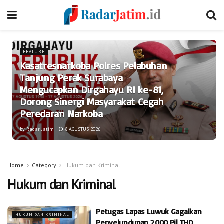
FEATURE
Kasatresnarkoba Polres Pelabuhan
Tanjung Perak Surabaya
Mengucapkan Dirgahayu RI ke-81,
Dorong Sinergi Masyarakat Cegah
Peredaran Narkoba
by
Radar Jatim
8 AGUSTUS 2026
Home
Category
Hukum dan Kriminal
Hukum dan Kriminal
Petugas Lapas Luwuk Gagalkan
HUKUM DAN KRIMINAL
Penyelundupan 2.000 Pil THD