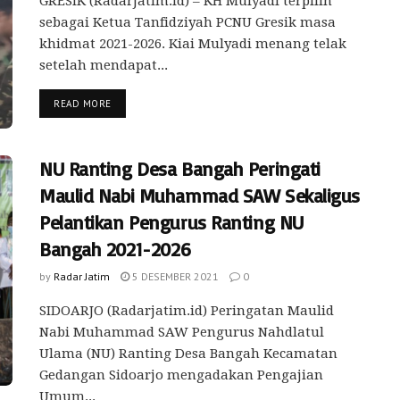
GRESIK (RadarJatim.id) – KH Mulyadi terpilih
sebagai Ketua Tanfidziyah PCNU Gresik masa
khidmat 2021-2026. Kiai Mulyadi menang telak
setelah mendapat...
READ MORE
NU Ranting Desa Bangah Peringati
Maulid Nabi Muhammad SAW Sekaligus
Pelantikan Pengurus Ranting NU
Bangah 2021-2026
by
Radar Jatim
5 DESEMBER 2021
0
SIDOARJO (Radarjatim.id) Peringatan Maulid
Nabi Muhammad SAW Pengurus Nahdlatul
Ulama (NU) Ranting Desa Bangah Kecamatan
Gedangan Sidoarjo mengadakan Pengajian
Umum...