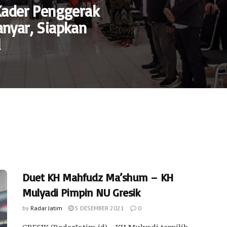
Kader Penggerak
nyar, Siapkan
l
Duet KH Mahfudz Ma’shum – KH
Mulyadi Pimpin NU Gresik
by
Radar Jatim
5 DESEMBER 2021
0