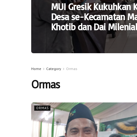
MUI Gresik Kukuhkan 
Desa se-Kecamatan Ma
Khotib dan Dai Milenia
Home
Category
Ormas
Ormas
ORMAS