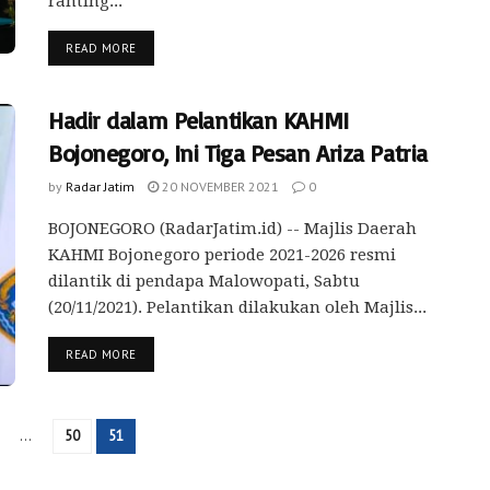
ranting...
READ MORE
Hadir dalam Pelantikan KAHMI
Bojonegoro, Ini Tiga Pesan Ariza Patria
by
Radar Jatim
20 NOVEMBER 2021
0
BOJONEGORO (RadarJatim.id) -- Majlis Daerah
KAHMI Bojonegoro periode 2021-2026 resmi
dilantik di pendapa Malowopati, Sabtu
(20/11/2021). Pelantikan dilakukan oleh Majlis...
READ MORE
…
50
51