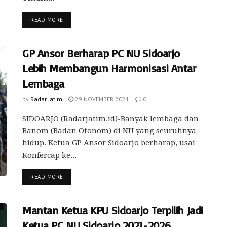
READ MORE
GP Ansor Berharap PC NU Sidoarjo
Lebih Membangun Harmonisasi Antar
Lembaga
by
Radar Jatim
29 NOVEMBER 2021
0
SIDOARJO (Radarjatim.id)-Banyak lembaga dan
Banom (Badan Otonom) di NU yang seuruhnya
hidup. Ketua GP Ansor Sidoarjo berharap, usai
Konfercap ke...
READ MORE
Mantan Ketua KPU Sidoarjo Terpilih Jadi
Ketua PC NU Sidoarjo 2021-2026