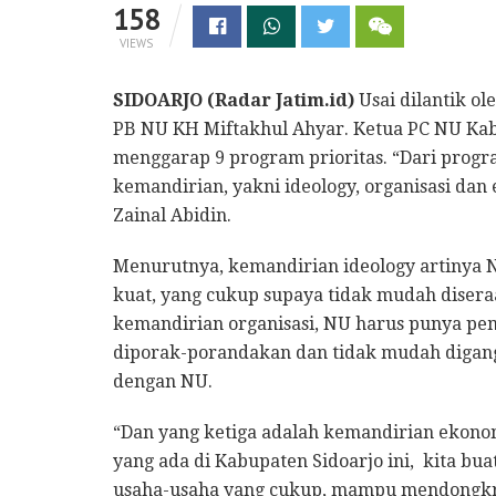
158
VIEWS
SIDOARJO (Radar Jatim.id)
Usai dilantik o
PB NU KH Miftakhul Ahyar. Ketua PC NU Kab
menggarap 9 program prioritas. “Dari progr
kemandirian, yakni ideology, organisasi da
Zainal Abidin.
Menurutnya, kemandirian ideology artinya
kuat, yang cukup supaya tidak mudah disera
kemandirian organisasi, NU harus punya pe
diporak-porandakan dan tidak mudah digan
dengan NU.
“Dan yang ketiga adalah kemandirian ekono
yang ada di Kabupaten Sidoarjo ini, kita bua
usaha-usaha yang cukup, mampu mendongkr