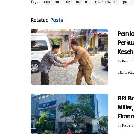
Tags:
Ekonomi
kemandirian
NU Sidoarjo
pbnu
Related
Posts
Pemka
Perku
Keseh
by
Radar 
SIDOARJ
BRI Br
Milia
Ekono
by
Radar 