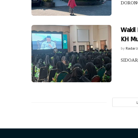
DORONG
Wakil
KH Mu
by
Radar 
SIDOARJ