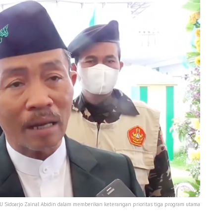
U Sidoarjo Zainal Abidin dalam memberikan keterangan prioritas tiga program utama