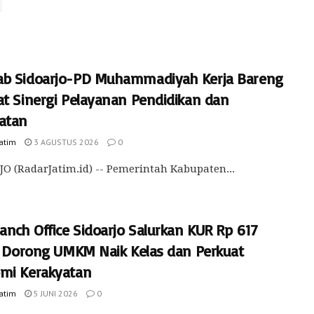
b Sidoarjo-PD Muhammadiyah Kerja Bareng
at Sinergi Pelayanan Pendidikan dan
atan
Jatim
3 AGUSTUS 2026
0
O (RadarJatim.id) -- Pemerintah Kabupaten...
anch Office Sidoarjo Salurkan KUR Rp 617
r, Dorong UMKM Naik Kelas dan Perkuat
mi Kerakyatan
Jatim
5 JUNI 2026
0