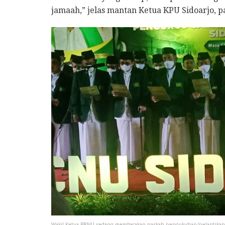
jamaah,” jelas mantan Ketua KPU Sidoarjo, pa
Wakil Ketua PBNU sedang membacakan naskah pengukuhan/pelantikan 