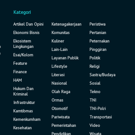
Kategori
Artikel Dan Opini
Ketenagakerjaan
Peristiwa
Ekonomi Bisnis
Komunitas
Pertanian
Ekosistem
Kuliner
Peternakan
n
Lingkungan
Lain-Lain
Pinggiran
a
Esai/Kolom
Layanan Publik
Politik
Feature
Lifestyle
Religi
Finance
Literasi
Sastra/Budaya
HAM
Nasional
Sosial
Hukum Dan
Olah Raga
Tekno
Kriminal
Ormas
TNI
Infrastruktur
Otomotif
TNI-Polri
Kamtibmas
Pariwisata
Transportasi
Kemenkumham
Pemerintahan
Video
Kesehatan
Pendidikan
Wisata