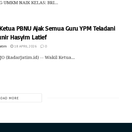
 UMKM NAIK KELAS: BRI...
 Ketua PBNU Ajak Semua Guru YPM Teladani
nir Hasyim Latief
Jatim
18 APRIL 2026
0
O (RadarJatim.id) -- Wakil Ketua...
LOAD MORE