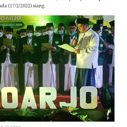
da (17/2/2022) siang.
PC NU Sidoarjo