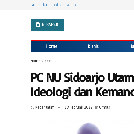
Pasang Iklan
Redaksi
Contact
E-PAPER
Home
Bisnis
Hu
Home
Ormas
PC NU Sidoarjo Uta
Ideologi dan Kemand
by
Radar Jatim
19 Februari 2022
in
Ormas