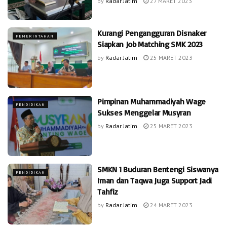
by
Radar Jatim
27 MARET 2023
Kurangi Pengangguran Disnaker
PEMERINTAHAN
Siapkan Job Matching SMK 2023
by
Radar Jatim
25 MARET 2023
Pimpinan Muhammadiyah Wage
PENDIDIKAN
Sukses Menggelar Musyran
by
Radar Jatim
25 MARET 2023
SMKN 1 Buduran Bentengi Siswanya
PENDIDIKAN
Iman dan Taqwa Juga Support Jadi
Tahfiz
by
Radar Jatim
24 MARET 2023