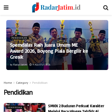
PENDIDIKAN
Spemdalas Raih Juara Umum ME
Award 2026, Boyong Piala Bergilir ke
Gresik
by
Radar Jatim
9 AGUSTUS 2026
Home
Category
Pendidikan
Pendidikan
SMKN 2 Buduran Perkuat Karakter
PENDIDIKAN
Melalui Baca Hingga Tahfidz Al