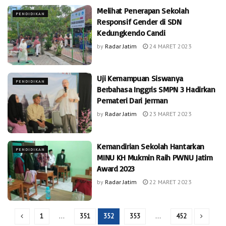
Melihat Penerapan Sekolah
PENDIDIKAN
Responsif Gender di SDN
Kedungkendo Candi
by
Radar Jatim
24 MARET 2023
Uji Kemampuan Siswanya
PENDIDIKAN
Berbahasa Inggris SMPN 3 Hadirkan
Pemateri Dari Jerman
by
Radar Jatim
23 MARET 2023
Kemandirian Sekolah Hantarkan
PENDIDIKAN
MINU KH Mukmin Raih PWNU Jatim
Award 2023
by
Radar Jatim
22 MARET 2023
1
…
351
352
353
…
452