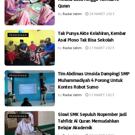
Quran
by
Radar Jatim
28 MARET 2023
Tak Punya Akte Kelahiran, Kembar
PENDIDIKAN
Asal Ploso Tak Bisa Sekolah
by
Radar Jatim
27 MARET 2023
Tim Abdimas Umsida Dampingi SMP
PENDIDIKAN
Muhammadiyah 4 Porong Untuk
Kontes Robot Sumo
by
Radar Jatim
27 MARET 2023
Siswi SMK Sepuluh Nopember Jadi
PENDIDIKAN
Tahfidz Al Quran Memudahkan
Belajar Akademik