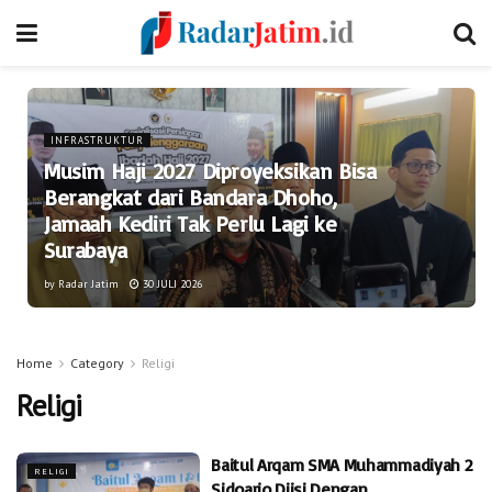
INFRASTRUKTUR
Musim Haji 2027 Diproyeksikan Bisa
Berangkat dari Bandara Dhoho,
Jamaah Kediri Tak Perlu Lagi ke
Surabaya
by
Radar Jatim
30 JULI 2026
Home
Category
Religi
Religi
Baitul Arqam SMA Muhammadiyah 2
RELIGI
Sidoarjo Diisi Dengan