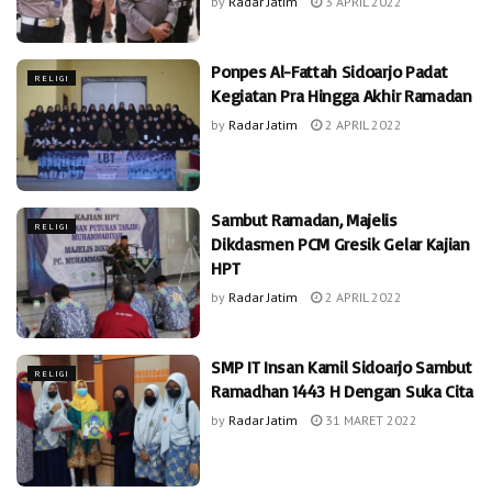
by
Radar Jatim
3 APRIL 2022
Ponpes Al-Fattah Sidoarjo Padat
RELIGI
Kegiatan Pra Hingga Akhir Ramadan
by
Radar Jatim
2 APRIL 2022
Sambut Ramadan, Majelis
RELIGI
Dikdasmen PCM Gresik Gelar Kajian
HPT
by
Radar Jatim
2 APRIL 2022
SMP IT Insan Kamil Sidoarjo Sambut
RELIGI
Ramadhan 1443 H Dengan Suka Cita
by
Radar Jatim
31 MARET 2022