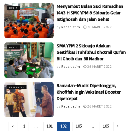
Menyambut Bulan Suci Ramadhan
RELIGI
1443 H SMK YPM 8 Sidoarjo Gelar
Istighosah dan Jalan Sehat
by
Radar Jatim
30 MARET 2022
SMA YPM 2 Sidoarjo Adakan
RELIGI
Sertifikasi Tahfizhul Khotmil Qur’an
Bil Ghoib dan Bil Nadhor
by
Radar Jatim
26 MARET 2022
Ramadan-Mudik Diperlonggar,
KESEHATAN
Khofifah Ingin Vaksinasi Booster
Dipercepat
by
Radar Jatim
26 MARET 2022
1
…
101
102
103
…
105