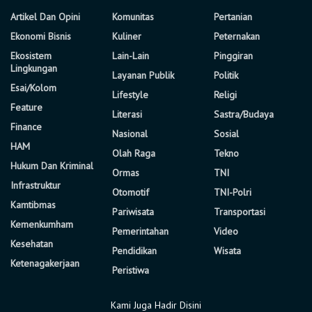
Artikel Dan Opini
Komunitas
Pertanian
Ekonomi Bisnis
Kuliner
Peternakan
Ekosistem
Lain-Lain
Pinggiran
Lingkungan
Layanan Publik
Politik
Esai/Kolom
Lifestyle
Religi
Feature
Literasi
Sastra/Budaya
Finance
Nasional
Sosial
HAM
Olah Raga
Tekno
Hukum Dan Kriminal
Ormas
TNI
Infrastruktur
Otomotif
TNI-Polri
Kamtibmas
Pariwisata
Transportasi
Kemenkumham
Pemerintahan
Video
Kesehatan
Pendidikan
Wisata
Ketenagakerjaan
Peristiwa
Kami Juga Hadir Disini