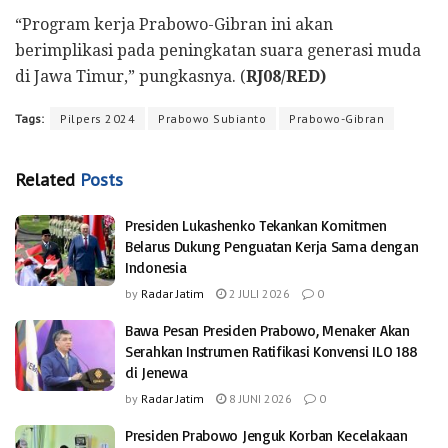
“Program kerja Prabowo-Gibran ini akan
berimplikasi pada peningkatan suara generasi muda
di Jawa Timur,” pungkasnya. (
RJ08/RED)
Tags:
Pilpers 2024
Prabowo Subianto
Prabowo-Gibran
Related
Posts
Presiden Lukashenko Tekankan Komitmen
Belarus Dukung Penguatan Kerja Sama dengan
Indonesia
by
Radar Jatim
2 JULI 2026
0
Bawa Pesan Presiden Prabowo, Menaker Akan
Serahkan Instrumen Ratifikasi Konvensi ILO 188
di Jenewa
by
Radar Jatim
8 JUNI 2026
0
Presiden Prabowo Jenguk Korban Kecelakaan