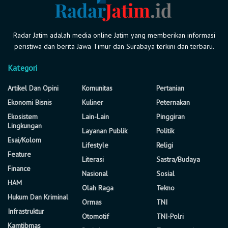
Radar Jatim adalah media online Jatim yang memberikan informasi
peristiwa dan berita Jawa Timur dan Surabaya terkini dan terbaru.
Kategori
Artikel Dan Opini
Komunitas
Pertanian
Ekonomi Bisnis
Kuliner
Peternakan
Ekosistem
Lain-Lain
Pinggiran
Lingkungan
Layanan Publik
Politik
Esai/Kolom
Lifestyle
Religi
Feature
Literasi
Sastra/Budaya
Finance
Nasional
Sosial
HAM
Olah Raga
Tekno
Hukum Dan Kriminal
Ormas
TNI
Infrastruktur
Otomotif
TNI-Polri
Kamtibmas