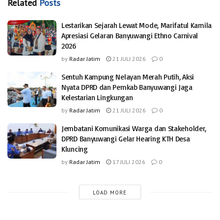
Related
Posts
Lestarikan Sejarah Lewat Mode, Marifatul Kamila
Apresiasi Gelaran Banyuwangi Ethno Carnival
2026
by
Radar Jatim
21 JULI 2026
0
Sentuh Kampung Nelayan Merah Putih, Aksi
Nyata DPRD dan Pemkab Banyuwangi Jaga
Kelestarian Lingkungan
by
Radar Jatim
21 JULI 2026
0
Jembatani Komunikasi Warga dan Stakeholder,
DPRD Banyuwangi Gelar Hearing KTH Desa
Kluncing
by
Radar Jatim
17 JULI 2026
0
LOAD MORE