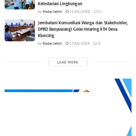
Kelestarian Lingkungan
by
Radar Jatim
21 JULI 2026
0
Jembatani Komunikasi Warga dan Stakeholder,
DPRD Banyuwangi Gelar Hearing KTH Desa
Kluncing
by
Radar Jatim
17 JULI 2026
0
LOAD MORE