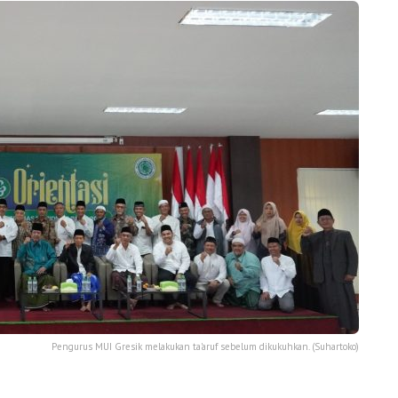
Pengurus MUI Gresik melakukan ta'aruf sebelum dikukuhkan. (Suhartoko)