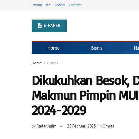
Pasang Iklan
Redaksi
Contact
E-PAPER
Home
Bisnis
Hu
Home
Ormas
Dikukuhkan Besok, Du
Makmun Pimpin MUI 
2024-2029
by
Radar Jatim
25 Februari 2025
in
Ormas