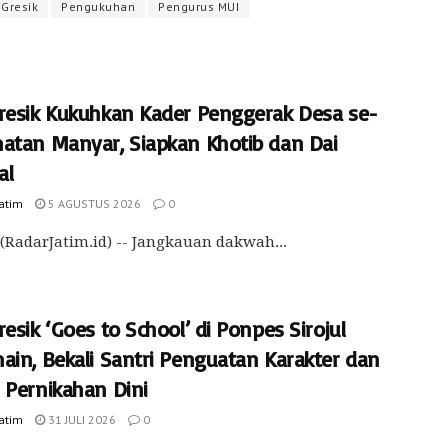
 Gresik
Pengukuhan
Pengurus MUI
resik Kukuhkan Kader Penggerak Desa se-
atan Manyar, Siapkan Khotib dan Dai
al
Jatim
5 AGUSTUS 2026
0
(RadarJatim.id) -- Jangkauan dakwah...
esik ‘Goes to School’ di Ponpes Sirojul
ain, Bekali Santri Penguatan Karakter dan
 Pernikahan Dini
Jatim
31 JULI 2026
0