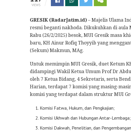
VIEWS
GRESIK (RadarJatim.id)
– Majelis Ulama In
resmi beganti nakhoda. Dikukuhkan di aula 
Rabu (26/2/2025) besok, MUI Gresik masa k
baru, KH Ainur Rofiq Thoyyib yang mengga
(Sekum) Makmun, MAg.
Untuk memimpin MUI Gresik, duet Ketum K
didampingi Wakil Ketua Umum Prof Dr Abdul 
oleh 7 Ketua Bidang, 4 Sekretaris, serta B
Harian, terdapat 7 komisi yang masing-masi
komisi yang terdapat dalam struktur MUI Gr
Komisi Fatwa, Hukum, dan Pengkajian;
Komisi Ukhwah dan Hubungan Antar-Lembaga;
Komisi Dakwah, Penelitian, dan Pengembanga