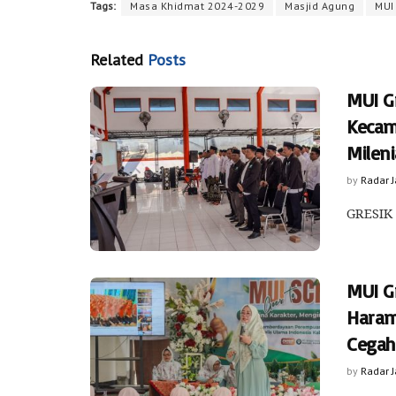
Tags:
Masa Khidmat 2024-2029
Masjid Agung
MUI
Related
Posts
MUI G
Kecam
Mileni
by
Radar 
GRESIK 
MUI Gr
Haram
Cegah
by
Radar 