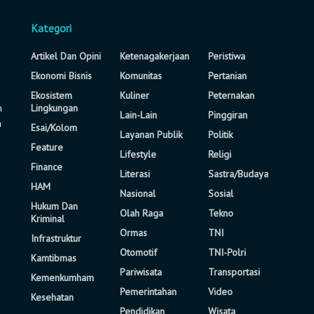
Kategori
Artikel Dan Opini
Ketenagakerjaan
Peristiwa
Ekonomi Bisnis
Komunitas
Pertanian
Ekosistem
Kuliner
Peternakan
n
Lingkungan
Lain-Lain
Pinggiran
a
Esai/Kolom
Layanan Publik
Politik
Feature
Lifestyle
Religi
Finance
Literasi
Sastra/Budaya
HAM
Nasional
Sosial
Hukum Dan
Olah Raga
Tekno
Kriminal
Ormas
TNI
Infrastruktur
Otomotif
TNI-Polri
Kamtibmas
Pariwisata
Transportasi
Kemenkumham
Pemerintahan
Video
Kesehatan
Pendidikan
Wisata