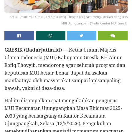
Ketua Umum MUI Gresik, KH Ainur Rofiq Thoyyib (kiri) saat mengukuhkan pengurus
MUI Ujungpangkah. (Media Center MUI Gresik)
GRESIK (RadarJatim.id)
— Ketua Umum Majelis
Ulama Indonesia (MUI) Kabupaten Gresik, KH Ainur
Rofiq Thoyyib, mendorong agar seluruh program dan
keputusan MUI benar-benar dapat dirasakan
manfaatnya oleh masyarakat sampai lapisan paling
bawah, yakni di desa-desa.
Hal itu disampaikan saat mengukuhkan pengurus
MUI Kecamatan Ujungpangkah Masa Khidmat 2025-
2030 yang berlangsung di Kantor Kecamatan
Ujungpangkah, Selasa (12/5/2026). Pengukuhan
tersebut diharapkan menjadi momentum penguatan