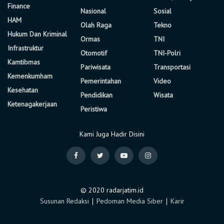
Finance
Nasional
Sosial
HAM
Olah Raga
Tekno
Hukum Dan Kriminal
Ormas
TNI
Infrastruktur
Otomotif
TNI-Polri
Kamtibmas
Pariwisata
Transportasi
Kemenkumham
Pemerintahan
Video
Kesehatan
Pendidikan
Wisata
Ketenagakerjaan
Peristiwa
Kami Juga Hadir Disini
© 2020 radarjatim.id
Susunan Redaksi
∣
Pedoman Media Siber
∣
Karir