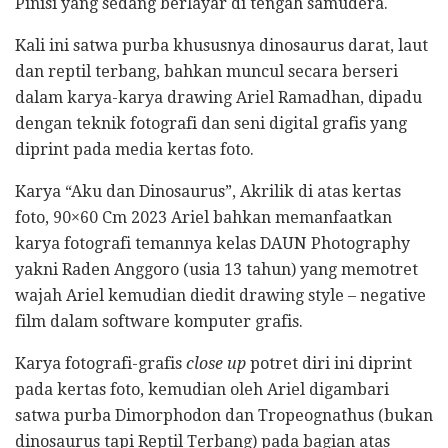
Pinisi yang sedang berlayar di tengah samudera.
Kali ini satwa purba khususnya dinosaurus darat, laut
dan reptil terbang, bahkan muncul secara berseri
dalam karya-karya drawing Ariel Ramadhan, dipadu
dengan teknik fotografi dan seni digital grafis yang
diprint pada media kertas foto.
Karya “Aku dan Dinosaurus”, Akrilik di atas kertas
foto, 90×60 Cm 2023 Ariel bahkan memanfaatkan
karya fotografi temannya kelas DAUN Photography
yakni Raden Anggoro (usia 13 tahun) yang memotret
wajah Ariel kemudian diedit drawing style – negative
film dalam software komputer grafis.
Karya fotografi-grafis
close up
potret diri ini diprint
pada kertas foto, kemudian oleh Ariel digambari
satwa purba Dimorphodon dan Tropeognathus (bukan
dinosaurus tapi Reptil Terbang) pada bagian atas