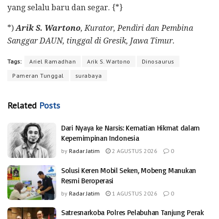
yang selalu baru dan segar. {*}
*)
Arik S. Wartono
, Kurator, Pendiri dan Pembina
Sanggar DAUN, tinggal di Gresik, Jawa Timur.
Tags:
Ariel Ramadhan
Arik S. Wartono
Dinosaurus
Pameran Tunggal
surabaya
Related
Posts
Dari Nyaya ke Narsis: Kematian Hikmat dalam
Kepemimpinan Indonesia
by
Radar Jatim
2 AGUSTUS 2026
0
Solusi Keren Mobil Seken, Mobeng Manukan
Resmi Beroperasi
by
Radar Jatim
1 AGUSTUS 2026
0
Satresnarkoba Polres Pelabuhan Tanjung Perak