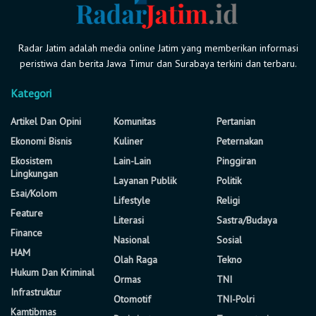
Radar Jatim adalah media online Jatim yang memberikan informasi
peristiwa dan berita Jawa Timur dan Surabaya terkini dan terbaru.
Kategori
Artikel Dan Opini
Komunitas
Pertanian
Ekonomi Bisnis
Kuliner
Peternakan
Ekosistem
Lain-Lain
Pinggiran
Lingkungan
Layanan Publik
Politik
Esai/Kolom
Lifestyle
Religi
Feature
Literasi
Sastra/Budaya
Finance
Nasional
Sosial
HAM
Olah Raga
Tekno
Hukum Dan Kriminal
Ormas
TNI
Infrastruktur
Otomotif
TNI-Polri
Kamtibmas