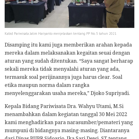
Kabid Pariwisata Jatim Hariyanto menjelaskan tentang PP No. 5 tahun 2021
Disamping itu kami juga memberikan arahan kepada
mereka dalam melaksanakan kegaitan seuai dengan
aturan yang sudah ditentukan. “Saya sangat berharap
sekali mereka tidak menyalahi aturan yang ada,
termasuk soal perijinannya juga harus clear. Soal
etika maupun norma dalam rangka
menyelenggarakan usaha mereka,” Djoko Supriyadi.
Kepala Bidang Pariwisata Dra. Wahyu Utami, M.Si
menambahkan dalam kegiatan tanggal 30 Mei 2022
kami menghadirkan para narasumber/pemateri yang
mumpuni di bidangnya masing-masing. Diantaranya
dari Dinas PUPR Sidoarjo, Ika Sari Dewi, ST tentang