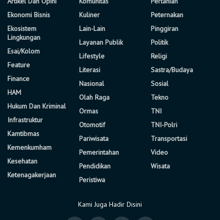
Artikel Dan Opini
Komunitas
Pertanian
Ekonomi Bisnis
Kuliner
Peternakan
Ekosistem
Lain-Lain
Pinggiran
Lingkungan
Layanan Publik
Politik
Esai/Kolom
Lifestyle
Religi
Feature
Literasi
Sastra/Budaya
Finance
Nasional
Sosial
HAM
Olah Raga
Tekno
Hukum Dan Kriminal
Ormas
TNI
Infrastruktur
Otomotif
TNI-Polri
Kamtibmas
Pariwisata
Transportasi
Kemenkumham
Pemerintahan
Video
Kesehatan
Pendidikan
Wisata
Ketenagakerjaan
Peristiwa
Kami Juga Hadir Disini